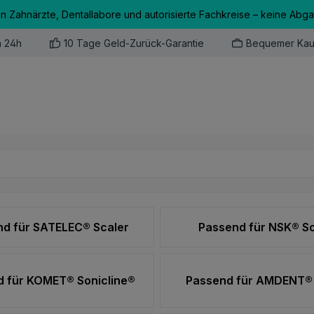
an Zahnärzte, Dentallabore und autorisierte Fachkreise – keine Abg
n 24h
10 Tage Geld-Zurück-Garantie
Bequemer Kau
d für SATELEC® Scaler
Passend für NSK® Sc
 für KOMET® Sonicline®
Passend für AMDENT® 