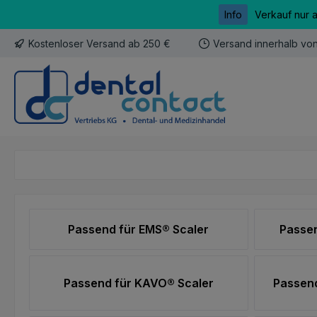
Info
Verkauf nur 
m Hauptinhalt springen
Zur Suche springen
Zur Hauptnavigation springen
Kostenloser Versand ab 250 €
Versand innerhalb vo
Passend für EMS® Scaler
Passen
Passend für KAVO® Scaler
Passend