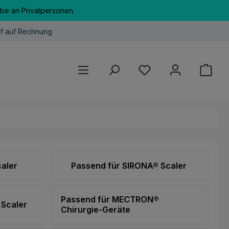
abe an Privatpersonen.
f auf Rechnung
Du hast 0 Produkte au
aler
Passend für SIRONA® Scaler
Passend für MECTRON®
Scaler
Chirurgie-Geräte