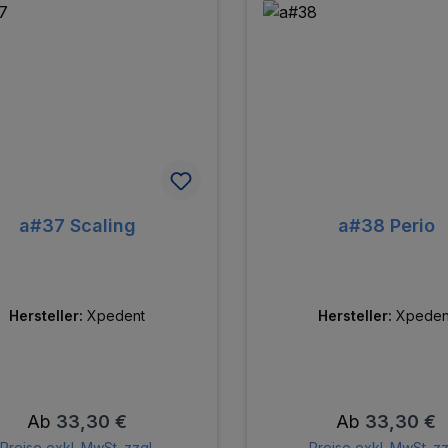
a#37 Scaling
a#38 Perio
Hersteller:
Xpedent
Hersteller:
Xpeden
Regulärer Preis:
Regulärer Pre
Ab
33,30 €
Ab
33,30 €
Preise exkl. MwSt. zzgl.
Preise exkl. MwSt. zz