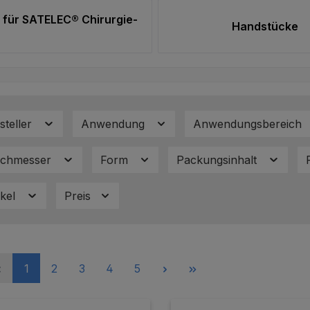
 für SATELEC® Chirurgie-
Handstücke
steller
Anwendung
Anwendungsbereich
rchmesser
Form
Packungsinhalt
kel
Preis
Seite
Seite
Seite
Seite
Seite
1
2
3
4
5