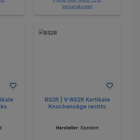
Versandkosten
ikale
BS2R | V-BS2R Kortikale
nks
Knochensäge rechts
t
Hersteller:
Xpedent