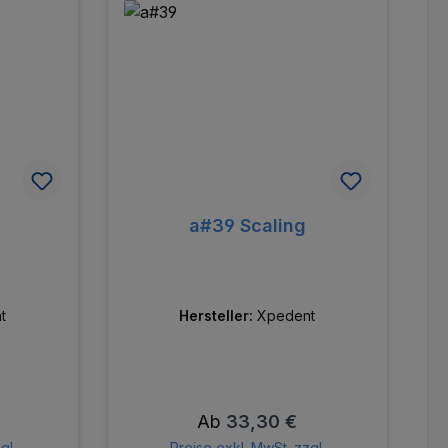
a#39 Scaling
t
Hersteller:
Xpedent
is:
Regulärer Preis:
Ab
33,30 €
gl.
Preise exkl. MwSt. zzgl.