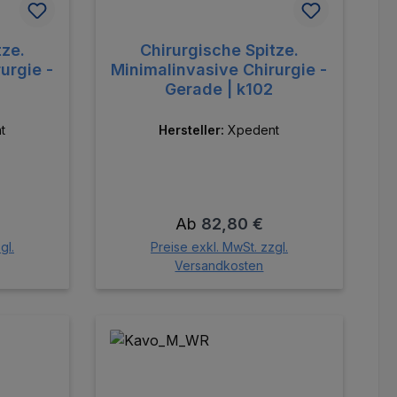
tze.
Chirurgische Spitze.
urgie -
Minimalinvasive Chirurgie -
Gerade | k102
t
Hersteller:
Xpedent
is:
Regulärer Preis:
Ab
82,80 €
gl.
Preise exkl. MwSt. zzgl.
Versandkosten