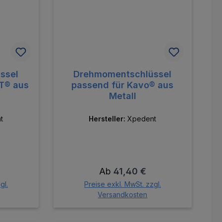
ssel
Drehmomentschlüssel
T® aus
passend für Kavo® aus
Metall
t
Hersteller:
Xpedent
is:
Regulärer Preis:
Ab
41,40 €
gl.
Preise exkl. MwSt. zzgl.
Versandkosten