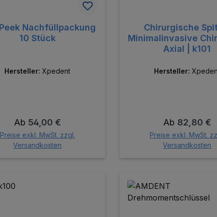
Peek Nachfüllpackung
Chirurgische Spi
10 Stück
Minimalinvasive Chir
Axial | k101
Hersteller:
Xpedent
Hersteller:
Xpeden
Regulärer Preis:
Regulärer Pre
Ab
54,00 €
Ab
82,80 €
Preise exkl. MwSt. zzgl.
Preise exkl. MwSt. zz
Versandkosten
Versandkosten