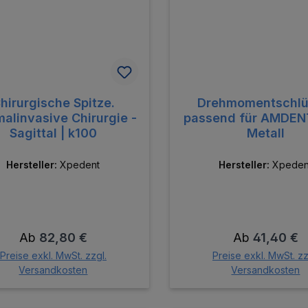
hirurgische Spitze.
Drehmomentschlü
malinvasive Chirurgie -
passend für AMDEN
Sagittal | k100
Metall
Hersteller:
Xpedent
Hersteller:
Xpeden
Regulärer Preis:
Regulärer Pre
Ab
82,80 €
Ab
41,40 €
Preise exkl. MwSt. zzgl.
Preise exkl. MwSt. zz
Versandkosten
Versandkosten