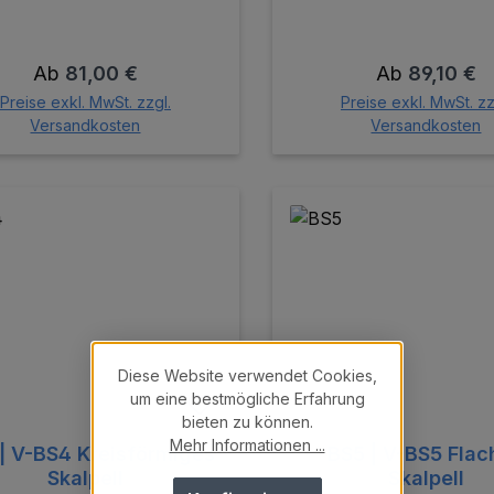
Regulärer Preis:
Regulärer Pre
Ab
81,00 €
Ab
89,10 €
Preise exkl. MwSt. zzgl.
Preise exkl. MwSt. zz
Versandkosten
Versandkosten
n
Diese Website verwendet Cookies,
um eine bestmögliche Erfahrung
bieten zu können.
Mehr Informationen ...
| V-BS4 Kreisförmiges
BS5 | V-BS5 Flac
Skalpell
Skalpell