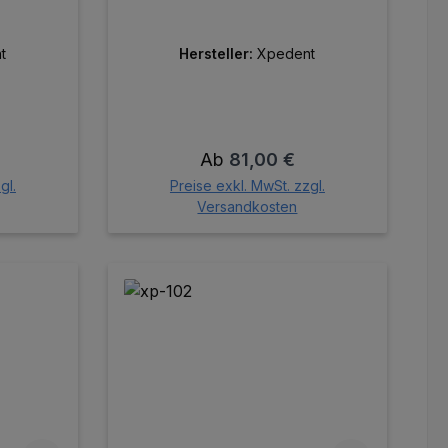
t
Hersteller:
Xpedent
is:
Regulärer Preis:
Ab
81,00 €
gl.
Preise exkl. MwSt. zzgl.
Versandkosten