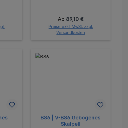
is:
Regulärer Preis:
Ab
89,10 €
gl.
Preise exkl. MwSt. zzgl.
Versandkosten
hes
BS6 | V-BS6 Gebogenes
Skalpell