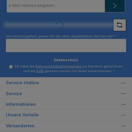
E-
Mail-
Adresse
Loading...
*
Um weiterzugehen, geben Sie die oben abgebildeten Zeichen ein
*
Datenschutz
Ich habe die
Datenschutzbestimmungen
zur Kenntnis genommen
und die
AGB
gelesen und bin mit ihnen einverstanden.
*
Service-Hotline
Service
Informationen
Unsere Vorteile
Versandarten