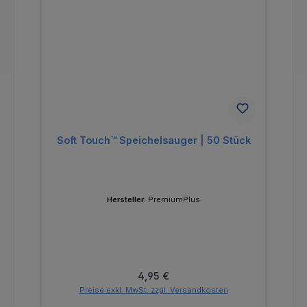
Soft Touch™ Speichelsauger | 50 Stück
Hersteller:
PremiumPlus
Regulärer Preis:
4,95 €
Preise exkl. MwSt. zzgl. Versandkosten