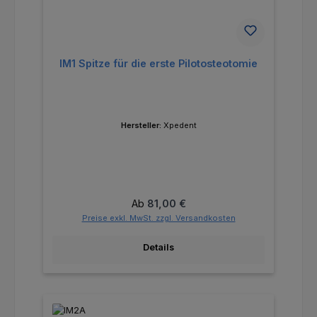
IM1 Spitze für die erste Pilotosteotomie
Hersteller:
Xpedent
Regulärer Preis:
Ab
81,00 €
Preise exkl. MwSt. zzgl. Versandkosten
Details