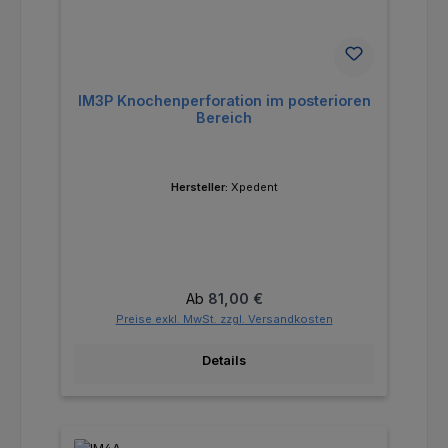
IM3P Knochenperforation im posterioren
Bereich
Hersteller:
Xpedent
Regulärer Preis:
Ab
81,00 €
Preise exkl. MwSt. zzgl. Versandkosten
Details