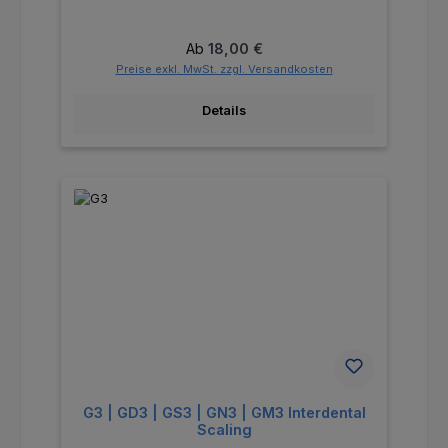
Regulärer Preis:
Ab
18,00 €
Preise exkl. MwSt. zzgl. Versandkosten
Details
G3 | GD3 | GS3 | GN3 | GM3 Interdental
Scaling