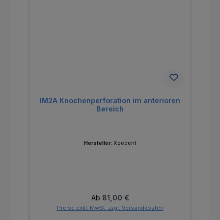
IM2A Knochenperforation im anterioren
Bereich
Hersteller:
Xpedent
Regulärer Preis:
Ab
81,00 €
Preise exkl. MwSt. zzgl. Versandkosten