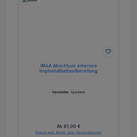
IM4A Abschluss anteriore
Implantatbettaufbereitung
Hersteller:
Xpedent
Regulärer Preis:
Ab
81,00 €
Preise exkl. MwSt. zzgl. Versandkosten