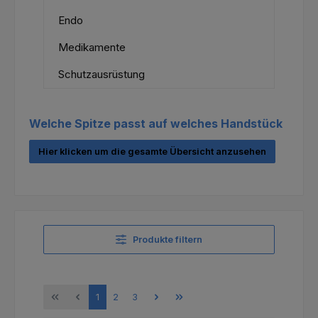
Endo
Medikamente
Schutzausrüstung
Welche Spitze passt auf welches Handstück
Hier klicken um die gesamte Übersicht anzusehen
Produkte filtern
Seite
Seite
Seite
1
2
3