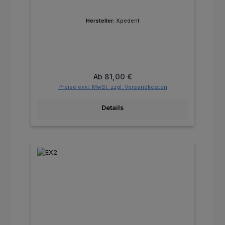
Hersteller:
Xpedent
Regulärer Preis:
Ab
81,00 €
Preise exkl. MwSt. zzgl. Versandkosten
Details