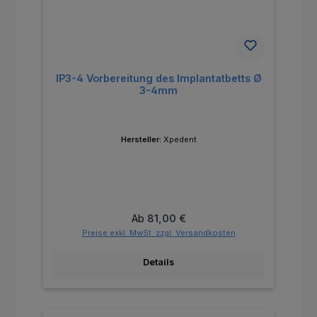
IP3-4 Vorbereitung des Implantatbetts Ø
3-4mm
Hersteller:
Xpedent
Regulärer Preis:
Ab
81,00 €
Preise exkl. MwSt. zzgl. Versandkosten
Details