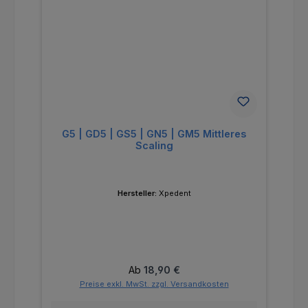
G5 | GD5 | GS5 | GN5 | GM5 Mittleres
Scaling
Hersteller:
Xpedent
Regulärer Preis:
Ab
18,90 €
Preise exkl. MwSt. zzgl. Versandkosten