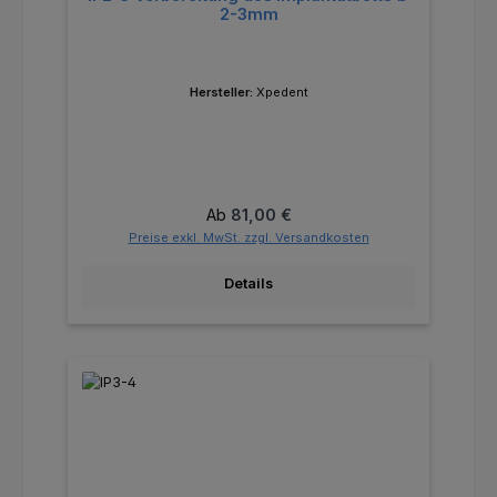
2-3mm
Hersteller:
Xpedent
Regulärer Preis:
Ab
81,00 €
Preise exkl. MwSt. zzgl. Versandkosten
Details