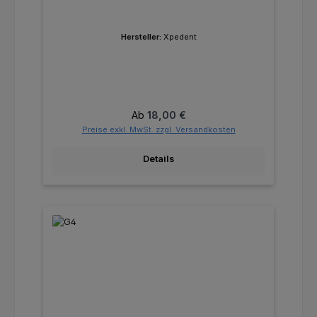
Hersteller:
Xpedent
Regulärer Preis:
Ab
18,00 €
Preise exkl. MwSt. zzgl. Versandkosten
Details