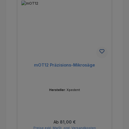
mOT12 Präzisions-Mikrosäge
Hersteller:
Xpedent
Regulärer Preis:
Ab
81,00 €
Preise exkl. MwSt. zzgl. Versandkosten