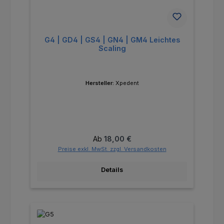
G4 | GD4 | GS4 | GN4 | GM4 Leichtes
Scaling
Hersteller:
Xpedent
Regulärer Preis:
Ab
18,00 €
Preise exkl. MwSt. zzgl. Versandkosten
Details