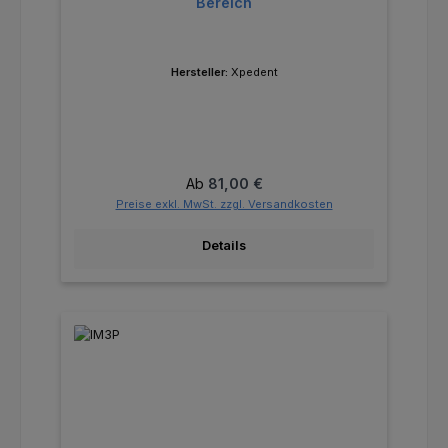
Bereich
Hersteller:
Xpedent
Regulärer Preis:
Ab
81,00 €
Preise exkl. MwSt. zzgl. Versandkosten
Details