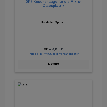
OP7 Knochensäge für die Mikro-
Osteoplastik
Hersteller:
Xpedent
Regulärer Preis:
Ab
40,50 €
Preise exkl. MwSt. zzgl. Versandkosten
Details