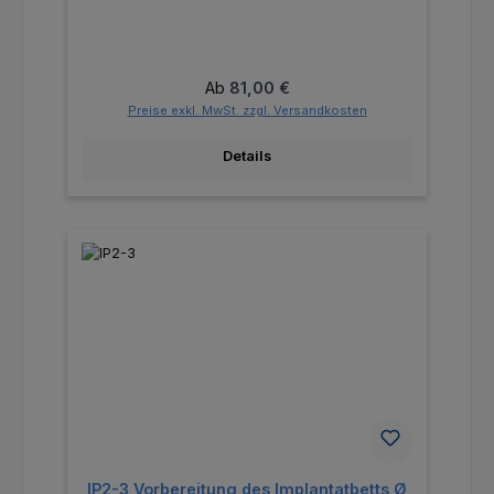
Regulärer Preis:
Ab
81,00 €
Preise exkl. MwSt. zzgl. Versandkosten
Details
IP2-3 Vorbereitung des Implantatbetts Ø