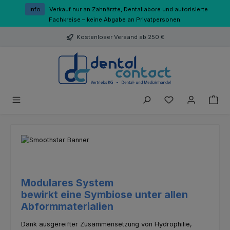
Zum Hauptinhalt springen
Info
Verkauf nur an Zahnärzte, Dentallabore und autorisierte
Fachkreise – keine Abgabe an Privatpersonen.
Kostenloser Versand ab 250 €
Du hast 0 Produk
Modulares System
bewirkt eine Symbiose unter allen
Abformmaterialien
Dank ausgereifter Zusammensetzung von Hydrophilie,