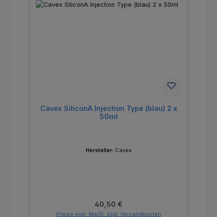
Cavex SiliconA Injection Type (blau) 2 x
50ml
Hersteller:
Cavex
Regulärer Preis:
40,50 €
Preise exkl. MwSt. zzgl. Versandkosten