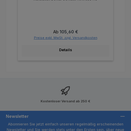
Regulärer Preis:
Ab
105,60 €
Preise exkl. MwSt. zzgl. Versandkosten
Details
Kostenloser Versand ab 250 €
Newsletter
Abonnieren Sie jetzt einfach unseren regelmäßig erscheinenden
Newsletter und Sie werden stets unter den Ersten sein, über neue