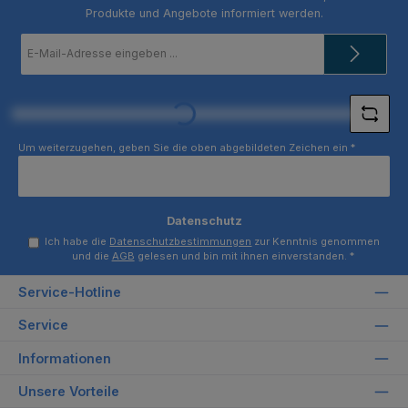
Produkte und Angebote informiert werden.
E-
Mail-
Adresse
*
Loading...
Um weiterzugehen, geben Sie die oben abgebildeten Zeichen ein
*
Datenschutz
Ich habe die
Datenschutzbestimmungen
zur Kenntnis genommen
und die
AGB
gelesen und bin mit ihnen einverstanden.
*
Service-Hotline
Service
Informationen
Unsere Vorteile