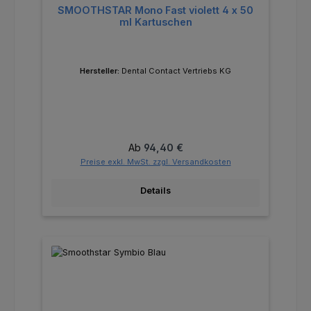
SMOOTHSTAR Mono Fast violett 4 x 50
ml Kartuschen
Hersteller:
Dental Contact Vertriebs KG
Regulärer Preis:
Ab
94,40 €
Preise exkl. MwSt. zzgl. Versandkosten
Details