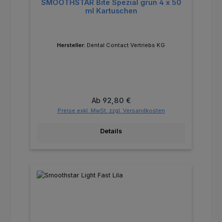
SMOOTHSTAR Bite Spezial grün 4 x 50
ml Kartuschen
Hersteller:
Dental Contact Vertriebs KG
Regulärer Preis:
Ab
92,80 €
Preise exkl. MwSt. zzgl. Versandkosten
Details