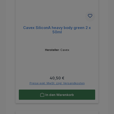
Cavex SiliconA heavy body green 2 x
50ml
Hersteller:
Cavex
Regulärer Preis:
40,50 €
Preise exkl. MwSt. zzgl. Versandkosten
In den Warenkorb