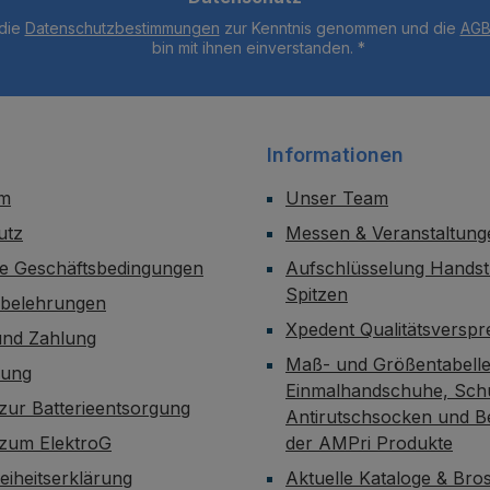
 die
Datenschutzbestimmungen
zur Kenntnis genommen und die
AG
bin mit ihnen einverstanden.
*
Informationen
um
Unser Team
utz
Messen & Veranstaltung
ne Geschäftsbedingungen
Aufschlüsselung Handst
Spitzen
sbelehrungen
Xpedent Qualitätsversp
und Zahlung
Maß- und Größentabelle
dung
Einmalhandschuhe, Sch
zur Batterieentsorgung
Antirutschsocken und B
 zum ElektroG
der AMPri Produkte
reiheitserklärung
Aktuelle Kataloge & Br