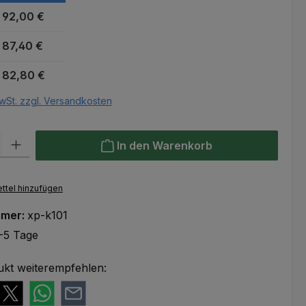
92,00 €
87,40 €
82,80 €
wSt. zzgl. Versandkosten
l: Gib den gewünschten Wert ein oder benutze die Schaltflächen um
In den Warenkorb
ttel hinzufügen
mmer:
xp-k101
-5 Tage
ukt weiterempfehlen: