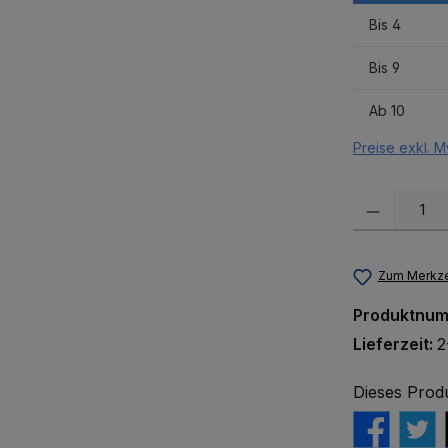
Bis
4
Bis
9
Ab
10
Preise exkl. M
Produkt Anzah
Zum Merkze
Produktnu
Lieferzeit:
2
Dieses Prod