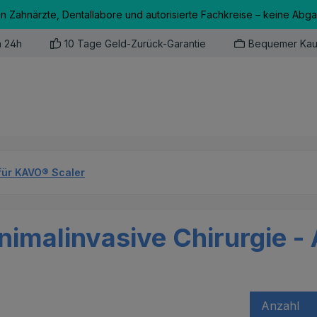
an Zahnärzte, Dentallabore und autorisierte Fachkreise – keine Abg
n 24h
10 Tage Geld-Zurück-Garantie
Bequemer Kau
für KAVO® Scaler
nimalinvasive Chirurgie - A
Anzahl