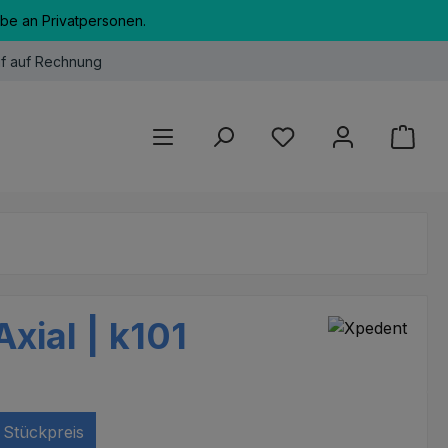
abe an Privatpersonen.
f auf Rechnung
Du hast 0 Produkte au
xial | k101
Stückpreis