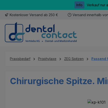
Info
Verkauf nur 
m Hauptinhalt springen
Zur Suche springen
Zur Hauptnavigation springen
Kostenloser Versand ab 250 €
Versand innerhalb vo
Praxisbedarf
Prophylaxe
ZEG Spitzen
Passend 
Chirurgische Spitze. Mi
Bildergalerie überspringen