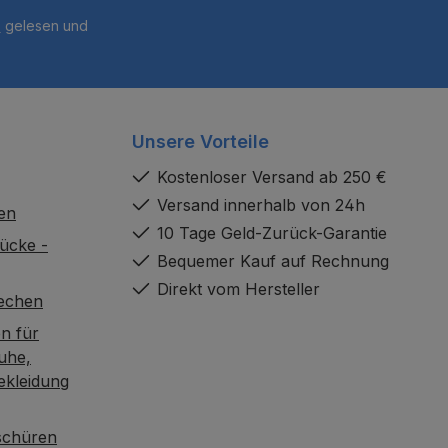
B
gelesen und
Unsere Vorteile
Kostenloser Versand ab 250 €
Versand innerhalb von 24h
en
10 Tage Geld-Zurück-Garantie
ücke -
Bequemer Kauf auf Rechnung
Direkt vom Hersteller
rechen
n für
uhe,
ekleidung
oschüren