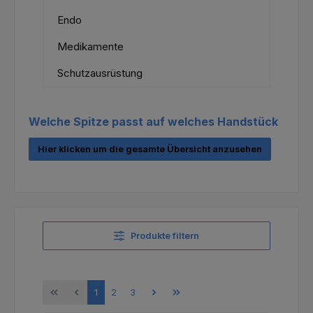
Endo
Medikamente
Schutzausrüstung
Welche Spitze passt auf welches Handstück
Hier klicken um die gesamte Übersicht anzusehen
Produkte filtern
Seite
Seite
Seite
1
2
3