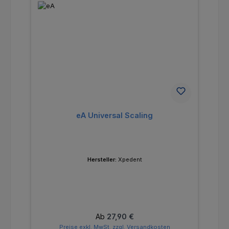
eA Universal Scaling
Hersteller:
Xpedent
Regulärer Preis:
Ab
27,90 €
Preise exkl. MwSt. zzgl. Versandkosten