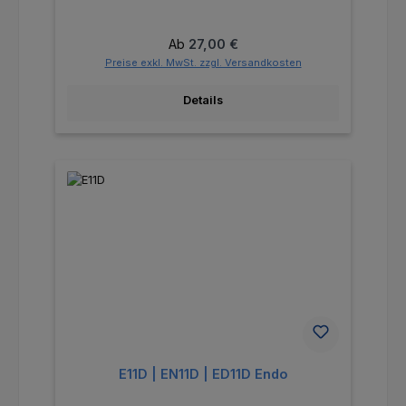
Regulärer Preis:
Ab
27,00 €
Preise exkl. MwSt. zzgl. Versandkosten
Details
E11D | EN11D | ED11D Endo