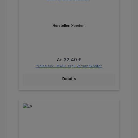
Hersteller:
Xpedent
Regulärer Preis:
Ab
32,40 €
Preise exkl. MwSt. zzgl. Versandkosten
Details