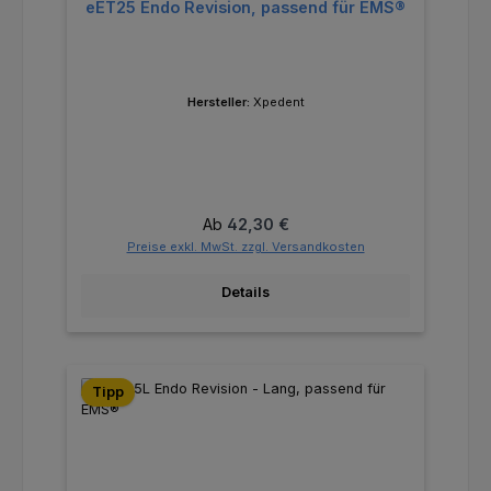
eET25 Endo Revision, passend für EMS®
Hersteller:
Xpedent
Regulärer Preis:
Ab
42,30 €
Preise exkl. MwSt. zzgl. Versandkosten
Details
Tipp