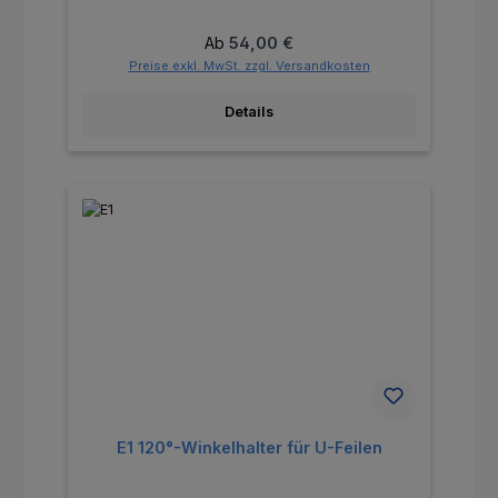
Regulärer Preis:
Ab
54,00 €
Preise exkl. MwSt. zzgl. Versandkosten
Details
E1 120°-Winkelhalter für U-Feilen