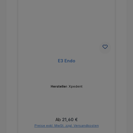
E3 Endo
Hersteller:
Xpedent
Regulärer Preis:
Ab
21,60 €
Preise exkl. MwSt. zzgl. Versandkosten