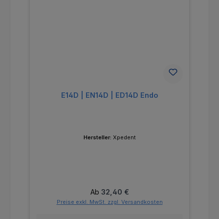
E14D | EN14D | ED14D Endo
Hersteller:
Xpedent
Regulärer Preis:
Ab
32,40 €
Preise exkl. MwSt. zzgl. Versandkosten