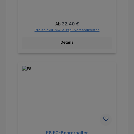
Regulärer Preis:
Ab
32,40 €
Preise exkl. MwSt. zzgl. Versandkosten
Details
E8 FG-Bohrerhalter