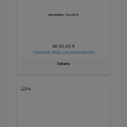
Hersteller:
Xpedent
Regulärer Preis:
Ab
32,40 €
Preise exkl. MwSt. zzgl. Versandkosten
Details