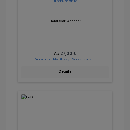
Instrumente
Hersteller:
Xpedent
Regulärer Preis:
Ab
27,00 €
Preise exkl. MwSt. zzgl. Versandkosten
Details