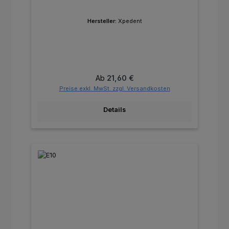
Hersteller:
Xpedent
Regulärer Preis:
Ab
21,60 €
Preise exkl. MwSt. zzgl. Versandkosten
Details