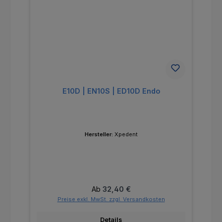
E10D | EN10S | ED10D Endo
Hersteller:
Xpedent
Regulärer Preis:
Ab
32,40 €
Preise exkl. MwSt. zzgl. Versandkosten
Details