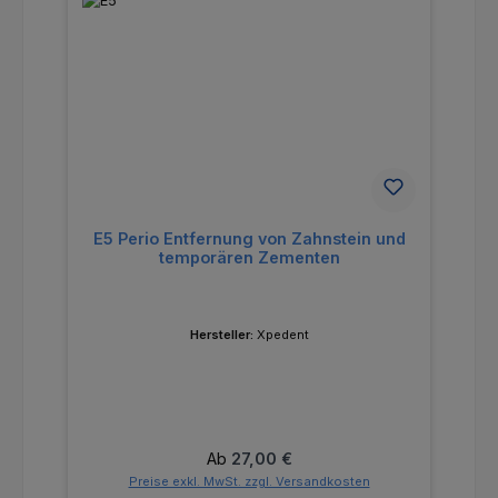
E5 Perio Entfernung von Zahnstein und
temporären Zementen
Hersteller:
Xpedent
Regulärer Preis:
Ab
27,00 €
Preise exkl. MwSt. zzgl. Versandkosten