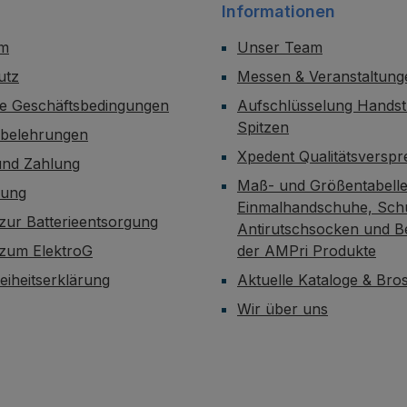
Informationen
um
Unser Team
utz
Messen & Veranstaltung
ne Geschäftsbedingungen
Aufschlüsselung Handst
Spitzen
sbelehrungen
Xpedent Qualitätsversp
und Zahlung
Maß- und Größentabelle
dung
Einmalhandschuhe, Sch
zur Batterieentsorgung
Antirutschsocken und B
 zum ElektroG
der AMPri Produkte
reiheitserklärung
Aktuelle Kataloge & Br
Wir über uns