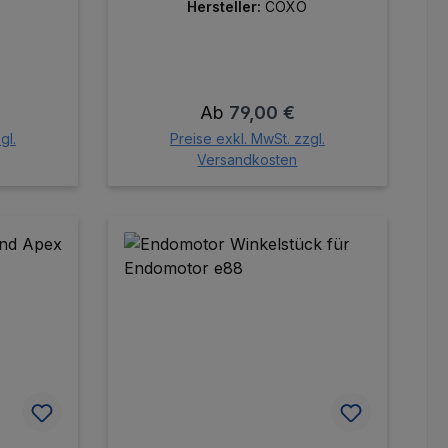
Hersteller:
COXO
reis:
Regulärer Preis:
Ab
79,00 €
gl.
Preise exkl. MwSt. zzgl.
Versandkosten
orb