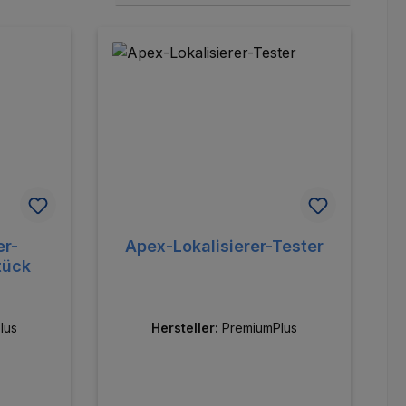
er-
Apex-Lokalisierer-Tester
tück
lus
Hersteller:
PremiumPlus