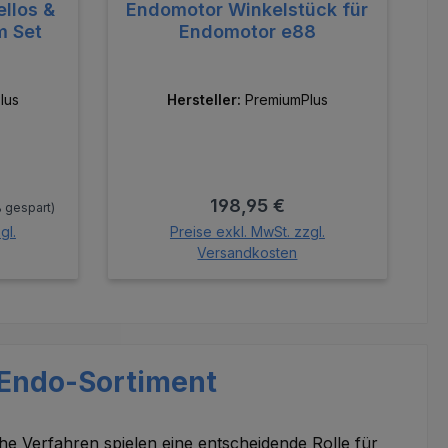
llos &
Endomotor Winkelstück für
m Set
Endomotor e88
lus
Hersteller:
PremiumPlus
:
Regulärer Preis:
198,95 €
 gespart)
gl.
Preise exkl. MwSt. zzgl.
Versandkosten
orb
In den Warenkorb
Endo-Sortiment
e Verfahren spielen eine entscheidende Rolle für