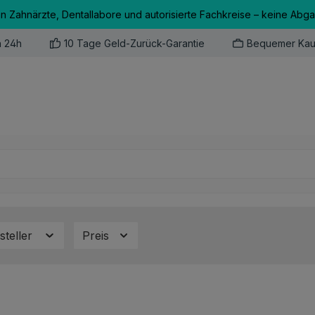
an Zahnärzte, Dentallabore und autorisierte Fachkreise – keine Abg
n 24h
10 Tage Geld-Zurück-Garantie
Bequemer Kau
steller
Preis