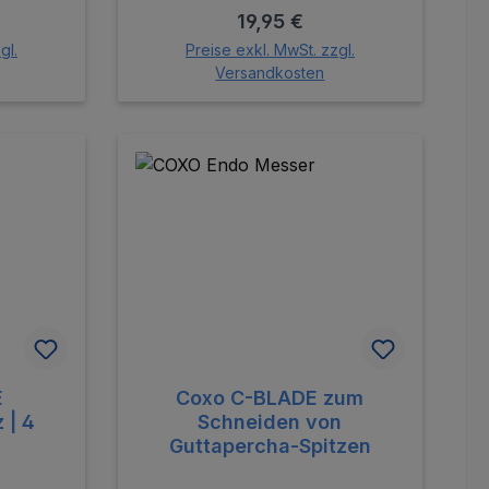
reis:
Regulärer Preis:
19,95 €
gl.
Preise exkl. MwSt. zzgl.
Versandkosten
orb
In den Warenkorb
E
Coxo C-BLADE zum
 | 4
Schneiden von
Guttapercha-Spitzen