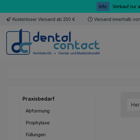
Info
Verkauf nur 
m Hauptinhalt springen
Zur Suche springen
Zur Hauptnavigation springen
Kostenloser Versand ab 250 €
Versand innerhalb vo
Praxisbedarf
Her
Abformung
Prophylaxe
Füllungen