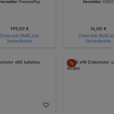
Hersteller:
PremiumPlus
Hersteller:
COXO
Regulärer Preis:
Regulärer P
199,00 €
16,00 €
Preise exkl. MwSt. zzgl.
Preise exkl. MwSt. zz
Versandkosten
Versandkosten
In den Warenkorb
In den Warenk
Rabatt
%