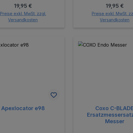
Regulärer Preis:
Regulärer P
19,95 €
19,95 €
Preise exkl. MwSt. zzgl.
Preise exkl. MwSt. zz
Versandkosten
Versandkosten
In den Warenkorb
In den Warenk
Apexlocator e98
Coxo C-BLAD
Ersatzmessersatz
Messer