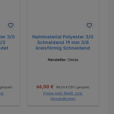
ter 3/0
Nahtmaterial Polyester 3/0
1/2
Schneidend 19 mm 3/8
ndet
kreisförmig Schneidend
Hersteller:
Omnia
s:
Regulärer Preis:
Verkaufspreis:
66,00 €
gespart)
88,00 €
(25% gespart)
gl.
Preise exkl. MwSt. zzgl.
Versandkosten
orb
In den Warenkorb