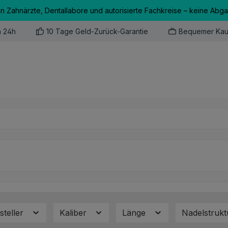
an Zahnärzte, Dentallabore und autorisierte Fachkreise – keine Abg
n 24h
10 Tage Geld-Zurück-Garantie
Bequemer Kau
steller
Kaliber
Länge
Nadelstruk