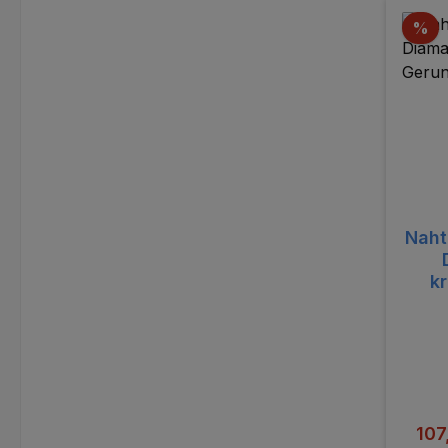
Ra
%
Naht
k
Ver
107