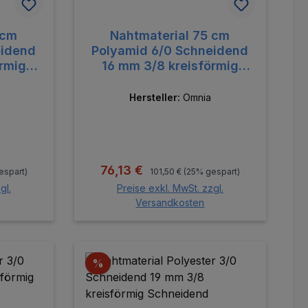
 cm
Nahtmaterial 75 cm
eidend
Polyamid 6/0 Schneidend
örmig
16 mm 3/8 kreisförmig
Schneidend
Hersteller:
Omnia
:
Regulärer Preis:
Verkaufspreis:
76,13 €
espart)
101,50 €
(25% gespart)
gl.
Preise exkl. MwSt. zzgl.
Versandkosten
orb
In den Warenkorb
Rabatt
%