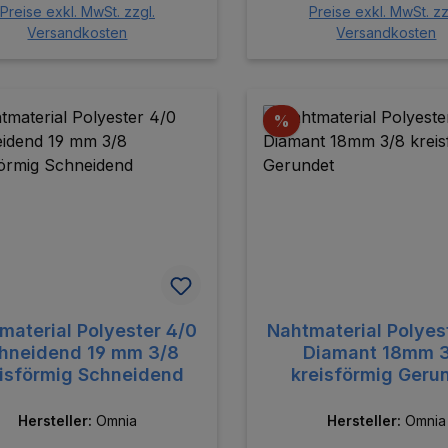
Preise exkl. MwSt. zzgl.
Preise exkl. MwSt. zz
Versandkosten
Versandkosten
In den Warenkorb
In den Warenk
batt
Rabatt
%
material Polyester 4/0
Nahtmaterial Polyes
hneidend 19 mm 3/8
Diamant 18mm 
eisförmig Schneidend
kreisförmig Geru
Hersteller:
Omnia
Hersteller:
Omnia