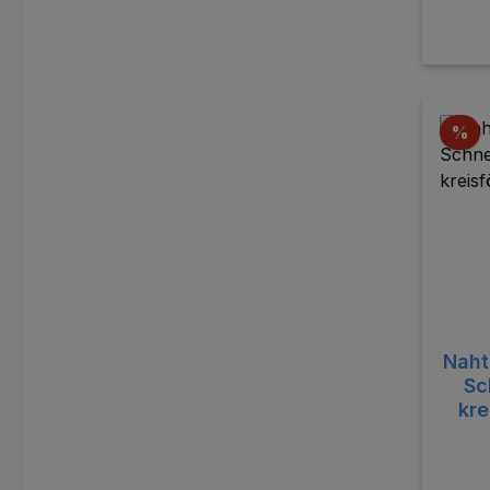
Ra
%
Naht
Sc
kr