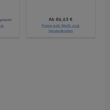
s:
Regulärer Preis:
Ab
86,63 €
gespart)
gl.
Preise exkl. MwSt. zzgl.
Versandkosten
orb