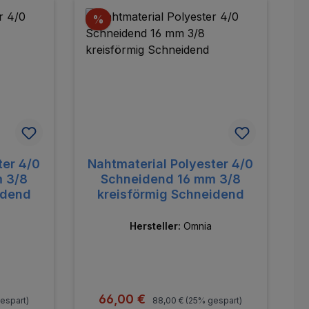
Rabatt
%
ter 4/0
Nahtmaterial Polyester 4/0
 3/8
Schneidend 16 mm 3/8
idend
kreisförmig Schneidend
Hersteller:
Omnia
:
Regulärer Preis:
Verkaufspreis:
66,00 €
espart)
88,00 €
(25% gespart)