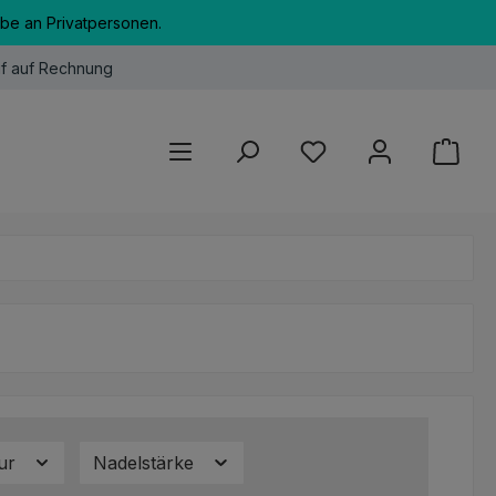
abe an Privatpersonen.
f auf Rechnung
Du hast 0 Produkte au
tur
Nadelstärke