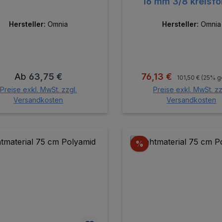
16 mm 3/8 kreisf
Schneidend
Hersteller:
Omnia
Hersteller:
Omnia
Regulärer Preis
Regulärer Preis:
Verkaufspreis:
Ab
63,75 €
76,13 €
101,50 €
(25% g
Preise exkl. MwSt. zzgl.
Preise exkl. MwSt. zz
Versandkosten
Versandkosten
In den Warenk
batt
Rabatt
%