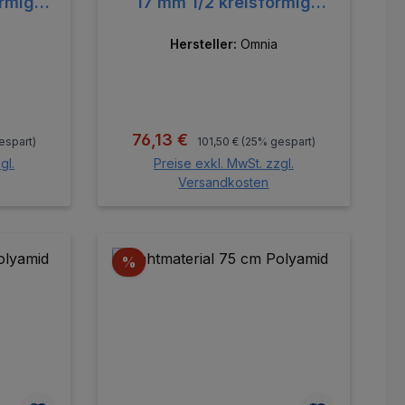
örmig
17 mm 1/2 kreisförmig
runde
Hersteller:
Omnia
:
Regulärer Preis:
Verkaufspreis:
76,13 €
espart)
101,50 €
(25% gespart)
gl.
Preise exkl. MwSt. zzgl.
Versandkosten
orb
In den Warenkorb
Rabatt
%