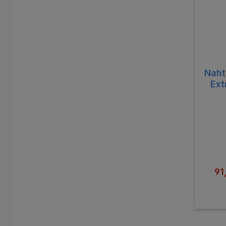
Naht
Ext
Ve
91