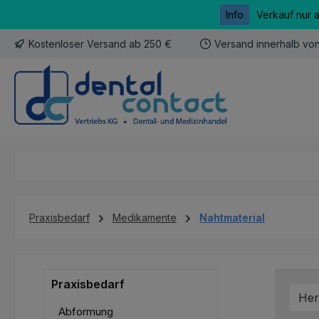
Info
Verkauf nur 
m Hauptinhalt springen
Zur Suche springen
Zur Hauptnavigation springen
Kostenloser Versand ab 250 €
Versand innerhalb vo
Praxisbedarf
Medikamente
Nahtmaterial
Praxisbedarf
Her
Abformung