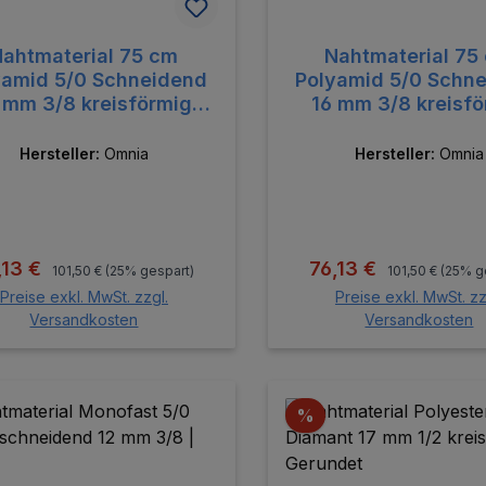
Nahtmaterial 75 cm
Nahtmaterial 75
yamid 5/0 Schneidend
Polyamid 5/0 Schn
 mm 3/8 kreisförmig
16 mm 3/8 kreisf
Schneidend
Schneidend
Hersteller:
Omnia
Hersteller:
Omnia
Regulärer Preis:
Regulärer Preis
rkaufspreis:
Verkaufspreis:
,13 €
76,13 €
101,50 €
(25% gespart)
101,50 €
(25% g
Preise exkl. MwSt. zzgl.
Preise exkl. MwSt. zz
Versandkosten
Versandkosten
In den Warenkorb
In den Warenk
batt
Rabatt
%