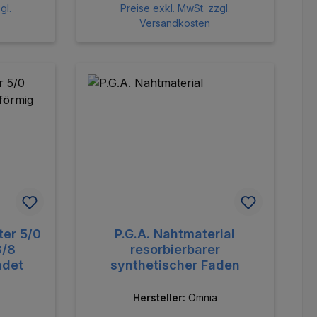
gl.
Preise exkl. MwSt. zzgl.
Versandkosten
orb
In den Warenkorb
ter 5/0
P.G.A. Nahtmaterial
3/8
resorbierbarer
ndet
synthetischer Faden
Hersteller:
Omnia