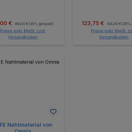
Regulärer Preis:
Regulärer Prei
kaufspreis:
Verkaufspreis:
,00 €
123,75 €
88,00 €
(25% gespart)
165,00 €
(25% 
Preise exkl. MwSt. zzgl.
Preise exkl. MwSt. zz
Versandkosten
Versandkosten
In den Warenkorb
In den Warenk
FE Nahtmaterial von
Omnia