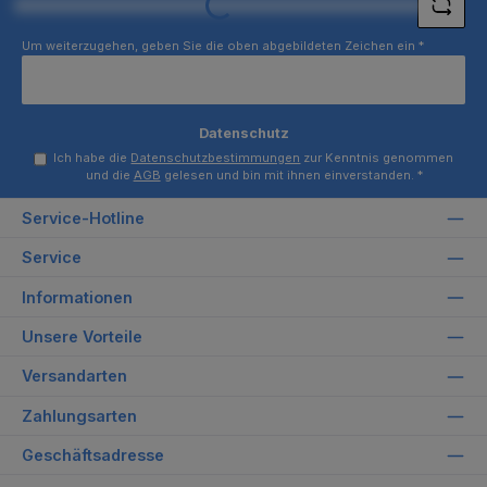
Loading...
Um weiterzugehen, geben Sie die oben abgebildeten Zeichen ein
*
Datenschutz
Ich habe die
Datenschutzbestimmungen
zur Kenntnis genommen
und die
AGB
gelesen und bin mit ihnen einverstanden.
*
Service-Hotline
Service
Informationen
Unsere Vorteile
Versandarten
Zahlungsarten
Geschäftsadresse