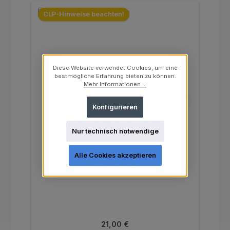
CLP-Hinweise beachten!
Diese Website verwendet Cookies, um eine
bestmögliche Erfahrung bieten zu können.
Mehr Informationen ...
Konfigurieren
Cavex Temporärer Zement
Nur technisch notwendige
Alle Cookies akzeptieren
Hersteller:
Cavex
Regulärer Preis:
21,00 €