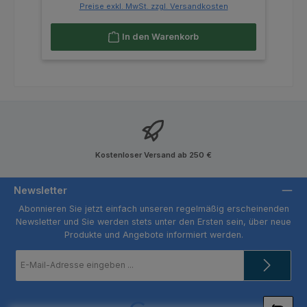
Preise exkl. MwSt. zzgl. Versandkosten
In den Warenkorb
Kostenloser Versand ab 250 €
Newsletter
Abonnieren Sie jetzt einfach unseren regelmäßig erscheinenden
Newsletter und Sie werden stets unter den Ersten sein, über neue
Produkte und Angebote informiert werden.
E-
Mail-
Adresse
*