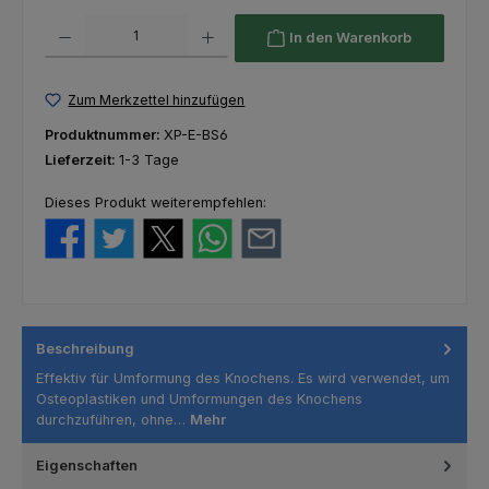
Produkt Anzahl: Gib den gewünschten Wert ein oder benutze die Schaltfl
In den Warenkorb
Zum Merkzettel hinzufügen
Produktnummer:
XP-E-BS6
Lieferzeit:
1-3 Tage
Dieses Produkt weiterempfehlen:
Beschreibung
Effektiv für Umformung des Knochens. Es wird verwendet, um
Osteoplastiken und Umformungen des Knochens
durchzuführen, ohne…
Mehr
Eigenschaften