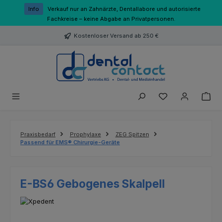
Zum Hauptinhalt springen
Info
Verkauf nur an Zahnärzte, Dentallabore und autorisierte
Fachkreise – keine Abgabe an Privatpersonen.
Kostenloser Versand ab 250 €
Du hast 0 Produk
Praxisbedarf
Prophylaxe
ZEG Spitzen
Passend für EMS® Chirurgie-Geräte
E-BS6 Gebogenes Skalpell