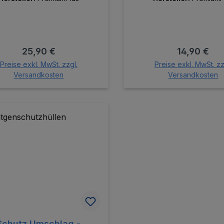
Regulärer Preis:
Regulärer P
25,90 €
14,90 €
Preise exkl. MwSt. zzgl.
Preise exkl. MwSt. zz
Versandkosten
Versandkosten
In den Warenkorb
In den Warenk
Schutz Umschlag -