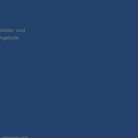
sletter und
Angebote
B
gelesen und