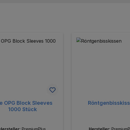
te OPG Block Sleeves
Röntgenbisskis
1000 Stück
Hersteller:
PremiumPlus
Hersteller:
PremiumP