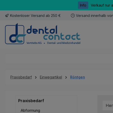
Info
Verkauf nur 
m Hauptinhalt springen
Zur Suche springen
Zur Hauptnavigation springen
Kostenloser Versand ab 250 €
Versand innerhalb vo
Praxisbedarf
Einwegartikel
Röntgen
Praxisbedarf
Her
Abformung