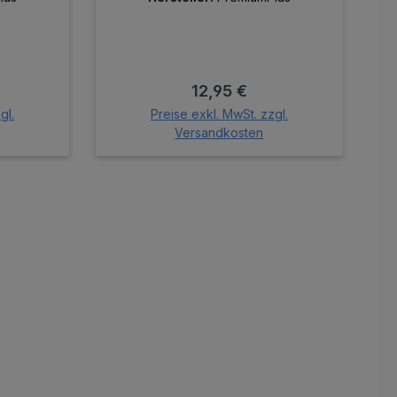
reis:
Regulärer Preis:
12,95 €
gl.
Preise exkl. MwSt. zzgl.
Versandkosten
orb