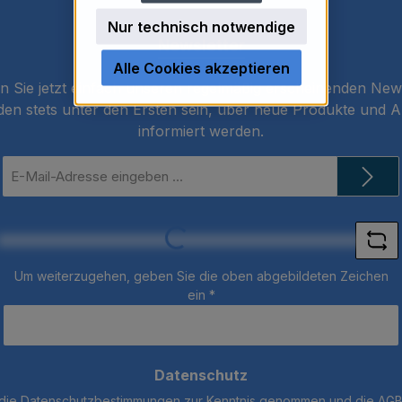
Nur technisch notwendige
Newsletter
Alle Cookies akzeptieren
 Sie jetzt einfach unseren regelmäßig erscheinenden New
den stets unter den Ersten sein, über neue Produkte und 
informiert werden.
E-
Mail-
Adresse
Loading...
*
Um weiterzugehen, geben Sie die oben abgebildeten Zeichen
ein
*
Datenschutz
 die
Datenschutzbestimmungen
zur Kenntnis genommen und die
AG