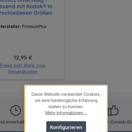
ssend mit Kodak® in
rschiedenen Größen
Hersteller:
PremiumPlus
Regulärer Preis:
12,95 €
Preise exkl. MwSt. zzgl.
Versandkosten
Diese Website verwendet Cookies,
um eine bestmögliche Erfahrung
bieten zu können.
Mehr Informationen ...
nd innerhalb von 24h
10 Tage Geld-Zurück-Ga
Konfigurieren