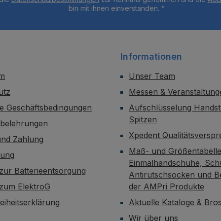
bin mit ihnen einverstanden.
*
Informationen
um
Unser Team
utz
Messen & Veranstaltung
ne Geschäftsbedingungen
Aufschlüsselung Handst
Spitzen
sbelehrungen
Xpedent Qualitätsversp
und Zahlung
Maß- und Größentabelle
dung
Einmalhandschuhe, Sch
zur Batterieentsorgung
Antirutschsocken und B
 zum ElektroG
der AMPri Produkte
reiheitserklärung
Aktuelle Kataloge & Br
Wir über uns