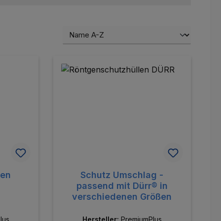
sen
Schutz Umschlag -
passend mit Dürr® in
verschiedenen Größen
lus
Hersteller:
PremiumPlus