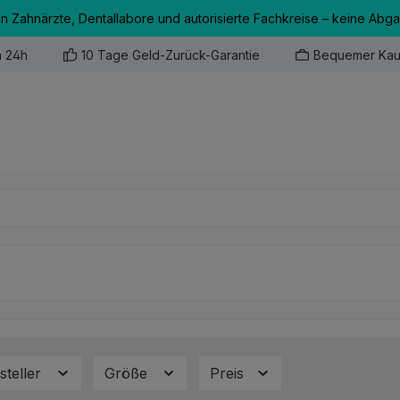
an Zahnärzte, Dentallabore und autorisierte Fachkreise – keine Abg
n 24h
10 Tage Geld-Zurück-Garantie
Bequemer Kau
steller
Größe
Preis