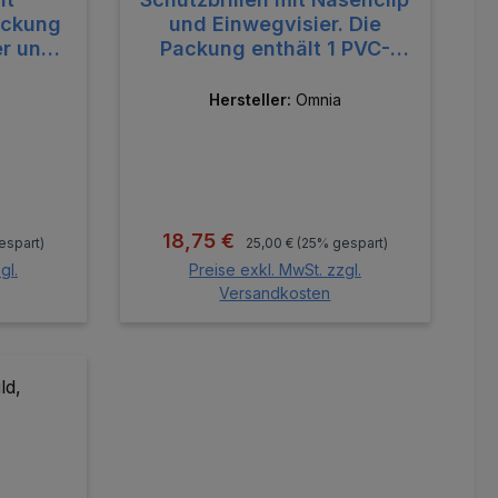
ackung
und Einwegvisier. Die
er und
Packung enthält 1 PVC-
e.
Halter und 20 Ersatzvisiere.
Hersteller:
Omnia
:
Regulärer Preis:
Verkaufspreis:
18,75 €
espart)
25,00 €
(25% gespart)
gl.
Preise exkl. MwSt. zzgl.
Versandkosten
orb
In den Warenkorb