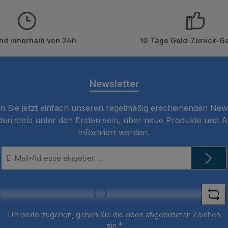
nd innerhalb von 24h
10 Tage Geld-Zurück-Ga
Newsletter
 Sie jetzt einfach unseren regelmäßig erscheinenden New
den stets unter den Ersten sein, über neue Produkte und 
informiert werden.
E-
Mail-
Adresse
*
Loading...
Um weiterzugehen, geben Sie die oben abgebildeten Zeichen
ein
*