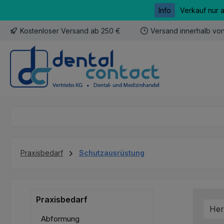
Info
Verkauf nur 
m Hauptinhalt springen
Zur Suche springen
Zur Hauptnavigation springen
Kostenloser Versand ab 250 €
Versand innerhalb vo
Praxisbedarf
Schutzausrüstung
Praxisbedarf
Her
Abformung