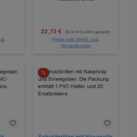
Regulärer Preis:
reis:
Verkaufspreis:
22,73 €
30,30 €
(24.98% gespart)
gl.
Preise exkl. MwSt. zzgl.
Versandkosten
orb
In den Warenkorb
Rabatt
%
it
Schutzbrillen mit Nasenclip