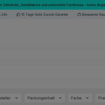
an Zahnärzte, Dentallabore und autorisierte Fachkreise – keine Abg
n 24h
10 Tage Geld-Zurück-Garantie
Bequemer Kau
steller
Packungsinhalt
Farbe
Pre