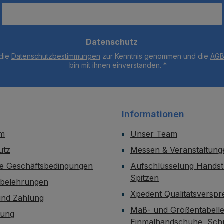
Datenschutz
 die
Datenschutzbestimmungen
zur Kenntnis genommen und die
AG
bin mit ihnen einverstanden.
*
Informationen
um
Unser Team
utz
Messen & Veranstaltung
ne Geschäftsbedingungen
Aufschlüsselung Handst
Spitzen
sbelehrungen
Xpedent Qualitätsversp
und Zahlung
Maß- und Größentabelle
dung
Einmalhandschuhe, Sch