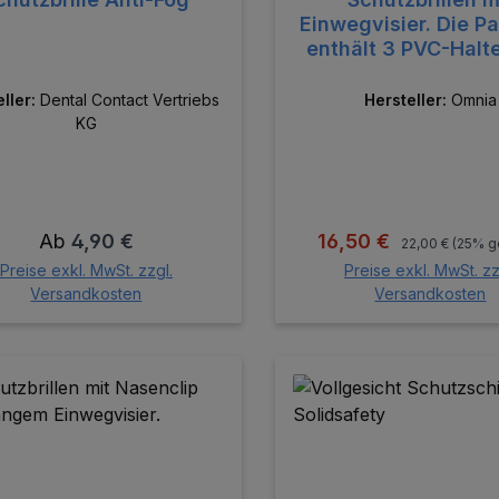
Einwegvisier. Die P
enthält 3 PVC-Halt
20 Ersatzvisier
eller:
Dental Contact Vertriebs
Hersteller:
Omnia
KG
Regulärer Preis
Regulärer Preis:
Verkaufspreis:
Ab
4,90 €
16,50 €
22,00 €
(25% g
Preise exkl. MwSt. zzgl.
Preise exkl. MwSt. zz
Versandkosten
Versandkosten
In den Warenk
batt