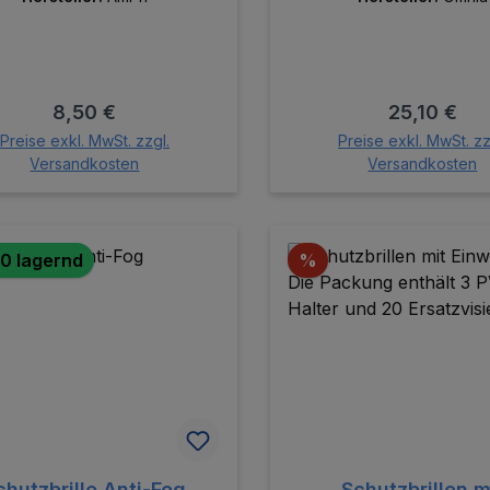
Regulärer Preis:
Regulärer P
8,50 €
25,10 €
Preise exkl. MwSt. zzgl.
Preise exkl. MwSt. zz
Versandkosten
Versandkosten
In den Warenkorb
In den Warenk
Rabatt
0 lagernd
%
chutzbrille Anti-Fog
Schutzbrillen m