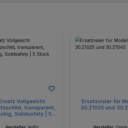
Ersatz Vollgesicht
Ersatzvisier für M
tzschild, transparent,
30.Z1025 und 30.
lchig, Solidsafety | 5
Stück
Hersteller:
AmPri
Hersteller:
Omnia