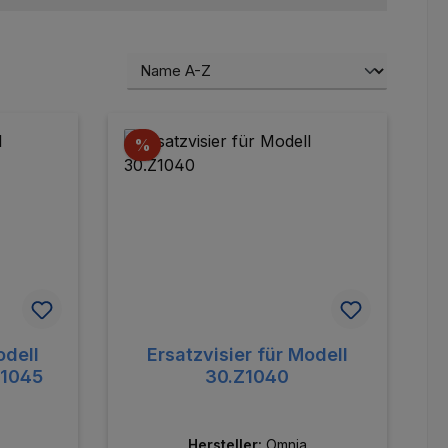
Rabatt
%
odell
Ersatzvisier für Modell
Z1045
30.Z1040
Hersteller:
Omnia