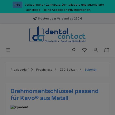
Zum Hauptinhalt springen
Info
Verkauf nur an Zahnärzte, Dentallabore und autorisierte
Fachkreise – keine Abgabe an Privatpersonen.
Kostenloser Versand ab 250 €
Du hast 0 Produk
Praxisbedarf
Prophylaxe
ZEG Spitzen
Zubehör
Drehmomentschlüssel passend
für Kavo® aus Metall