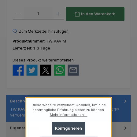
Produkt Anzahl: Gib den gewünschten Wert ein oder benutze die Schaltfl
In den Warenkorb
Zum Merkzettel hinzufügen
Produktnummer:
TW KAV M
Lieferzeit:
1-3 Tage
Dieses Produkt weiterempfehlen:
Beschreibung
Diese Website verwendet Cookies, um eine
TW KAV M kann nur passend für PiezoLED® & PIEZOsoft®
bestmögliche Erfahrung bieten zu können.
Mehr Informationen ...
verwendet werden.
Eigenschaften
Konfigurieren