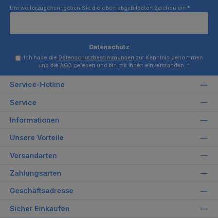
Um weiterzugehen, geben Sie die oben abgebildeten Zeichen ein
*
Datenschutz
Ich habe die
Datenschutzbestimmungen
zur Kenntnis genommen
und die
AGB
gelesen und bin mit ihnen einverstanden.
*
Service-Hotline
Service
Informationen
Unsere Vorteile
Versandarten
Zahlungsarten
Geschäftsadresse
Sicher Einkaufen