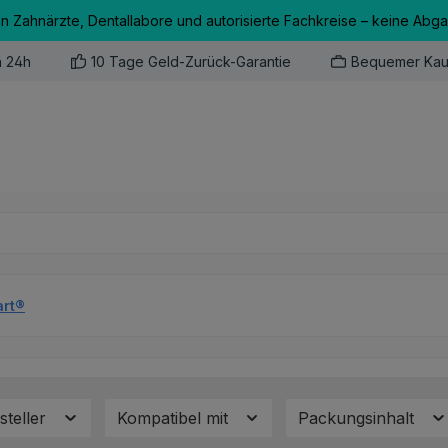
an Zahnärzte, Dentallabore und autorisierte Fachkreise – keine Abg
n 24h
10 Tage Geld-Zurück-Garantie
Bequemer Kau
art®
steller
Kompatibel mit
Packungsinhalt