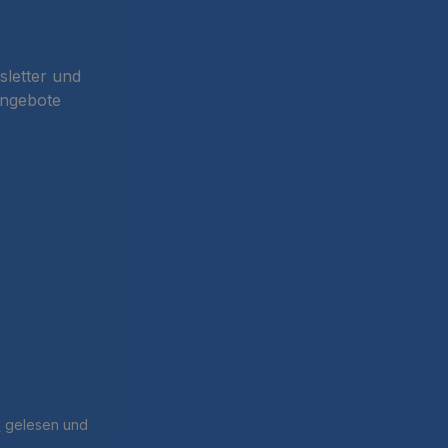
sletter und
Angebote
B
gelesen und