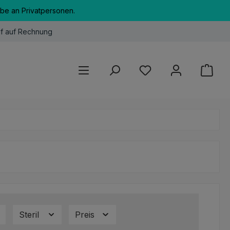
abe an Privatpersonen.
f auf Rechnung
Du hast 0 Produkte au
Steril
Preis