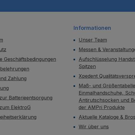
Informationen
um
Unser Team
utz
Messen & Veranstaltung
ne Geschäftsbedingungen
Aufschlüsselung Handst
Spitzen
sbelehrungen
Xpedent Qualitätsversp
und Zahlung
Maß- und Größentabelle
dung
Einmalhandschuhe, Sch
zur Batterieentsorgung
Antirutschsocken und B
 zum ElektroG
der AMPri Produkte
reiheitserklärung
Aktuelle Kataloge & Br
Wir über uns