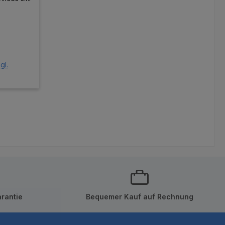
reis:
gl.
orb
rantie
Bequemer Kauf auf Rechnung