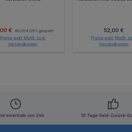
Regulärer Preis:
kaufspreis:
Regulärer P
,00 €
52,00 €
80,00 €
(25% gespart)
Preise exkl. MwSt. zzgl.
Preise exkl. MwSt. zz
Versandkosten
Versandkosten
In den Warenkorb
In den Warenk
nd innerhalb von 24h
10 Tage Geld-Zurück-Ga