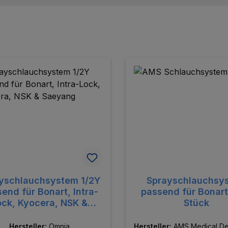
batt
yschlauchsystem 1/2Y
Sprayschlauchsy
nd für Bonart, Intra-
passend für Bonart
ock, Kyocera, NSK &
Stück
Saeyang
Hersteller:
Omnia
Hersteller:
AMS Medical Dev