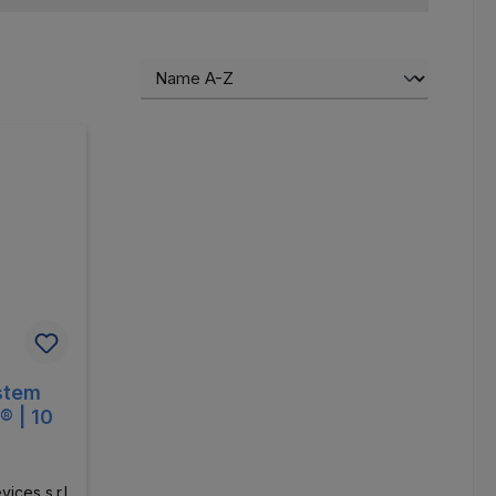
stem
® | 10
ices s.r.l