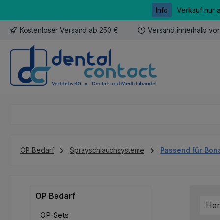
Info
Verkauf nur 
m Hauptinhalt springen
Zur Suche springen
Zur Hauptnavigation springen
Kostenloser Versand ab 250 €
Versand innerhalb vo
OP Bedarf
Sprayschlauchsysteme
Passend für Bon
OP Bedarf
Her
OP-Sets