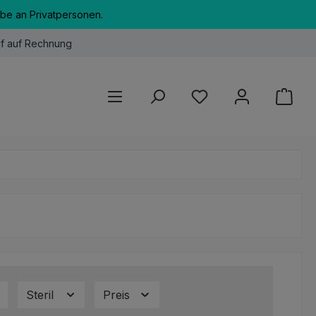
abe an Privatpersonen.
f auf Rechnung
Du hast 0 Produkte au
Steril
Preis