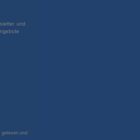
sletter und
Angebote
B
gelesen und