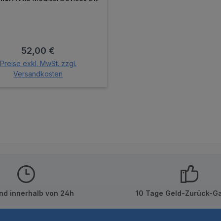
Regulärer Preis:
52,00 €
Preise exkl. MwSt. zzgl.
Versandkosten
In den Warenkorb
nd innerhalb von 24h
10 Tage Geld-Zurück-Ga