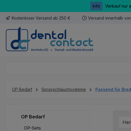
Info
Verkauf nur 
m Hauptinhalt springen
Zur Suche springen
Zur Hauptnavigation springen
Kostenloser Versand ab 250 €
Versand innerhalb vo
OP Bedarf
Sprayschlauchsysteme
Passend für Bre
OP Bedarf
Her
OP-Sets