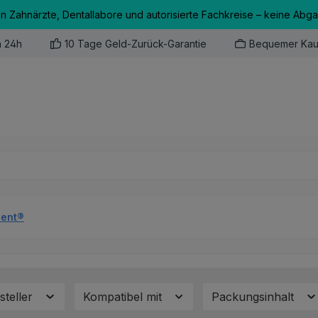
an Zahnärzte, Dentallabore und autorisierte Fachkreise – keine Abg
n 24h
10 Tage Geld-Zurück-Garantie
Bequemer Kau
dent®
steller
Kompatibel mit
Packungsinhalt