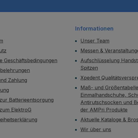
Informationen
um
Unser Team
utz
Messen & Veranstaltung
ne Geschäftsbedingungen
Aufschlüsselung Handst
Spitzen
sbelehrungen
Xpedent Qualitätsversp
und Zahlung
Maß- und Größentabelle
dung
Einmalhandschuhe, Sch
zur Batterieentsorgung
Antirutschsocken und B
 zum ElektroG
der AMPri Produkte
reiheitserklärung
Aktuelle Kataloge & Br
Wir über uns