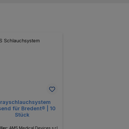
rayschlauchsystem
end für Bredent® | 10
Stück
ller:
AMS Medical Devices s.r.l