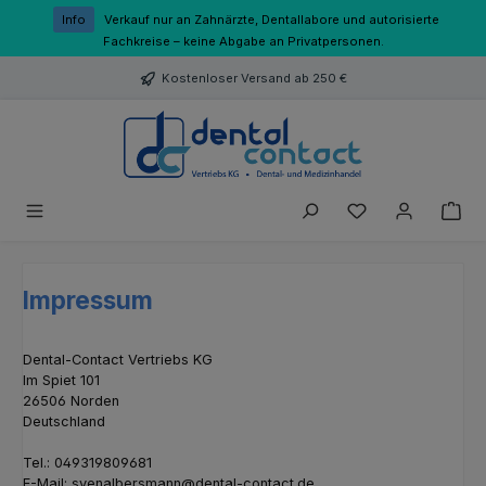
Zum Hauptinhalt springen
Info
Verkauf nur an Zahnärzte, Dentallabore und autorisierte
Fachkreise – keine Abgabe an Privatpersonen.
Kostenloser Versand ab 250 €
Du hast 0 Produk
Impressum
Dental-Contact Vertriebs KG
Im Spiet 101
26506 Norden
Deutschland
Tel.: 049319809681
E-Mail: svenalbersmann@dental-contact.de