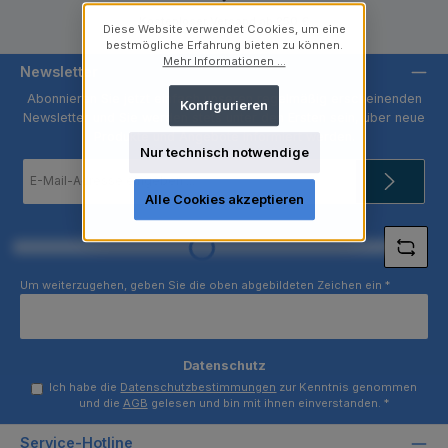
Kostenloser Versand ab 250 €
Diese Website verwendet Cookies, um eine
bestmögliche Erfahrung bieten zu können.
Mehr Informationen ...
Newsletter
Abonnieren Sie jetzt einfach unseren regelmäßig erscheinenden
Konfigurieren
Newsletter und Sie werden stets unter den Ersten sein, über neue
Produkte und Angebote informiert werden.
Nur technisch notwendige
E-
Mail-
Adresse
Alle Cookies akzeptieren
*
Loading...
Um weiterzugehen, geben Sie die oben abgebildeten Zeichen ein
*
Datenschutz
Ich habe die
Datenschutzbestimmungen
zur Kenntnis genommen
und die
AGB
gelesen und bin mit ihnen einverstanden.
*
Service-Hotline