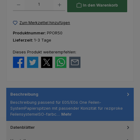
Produkt Anzahl: Gib den gewünschten Wert ein oder benutze die Schaltfl
In den Warenkorb
Zum Merkzettel hinzufügen
Produktnummer:
PPOR50
Lieferzeit:
1-3 Tage
Dieses Produkt weiterempfehlen:
Beschreibung
Beschreibung passend für E05/E06 One Feilen-
SystemPapierspitzen mit passender Konizität für reziproke
FeilensystemeISO-farbc…
Mehr
Datenblätter