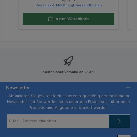
Preise exkl. MwSt. zzgl. Versandkosten
In den Warenkorb
Kostenloser Versand ab 250 €
Newsletter
Abonnieren Sie jetzt einfach unseren regelmäßig erscheinenden
Newsletter und Sie werden stets unter den Ersten sein, über neue
Produkte und Angebote informiert werden.
E-
Mail-
Adresse
*