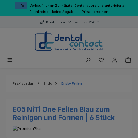
Zum Hauptinhalt springen
Info
Verkauf nur an Zahnärzte, Dentallabore und autorisierte
Fachkreise – keine Abgabe an Privatpersonen.
Kostenloser Versand ab 250 €
Du hast 0 Produk
Praxisbedarf
Endo
Endo-Feilen
E05 NiTi One Feilen Blau zum
Reinigen und Formen | 6 Stück