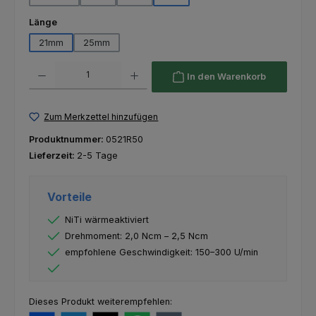
auswählen
Länge
21mm
25mm
Produkt Anzahl: Gib den gewünschten Wert ein oder benutze die Schaltfl
In den Warenkorb
Zum Merkzettel hinzufügen
Produktnummer:
0521R50
Lieferzeit:
2-5 Tage
Vorteile
NiTi wärmeaktiviert
Drehmoment: 2,0 Ncm – 2,5 Ncm
empfohlene Geschwindigkeit: 150–300 U/min
Dieses Produkt weiterempfehlen: