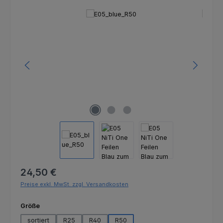
Bildergalerie überspringen
Regulärer Preis:
24,50 €
Preise exkl. MwSt. zzgl. Versandkosten
auswählen
Größe
sortiert
R25
R40
R50