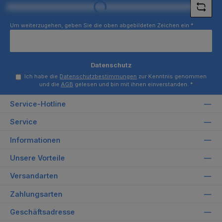
Loading...
Um weiterzugehen, geben Sie die oben abgebildeten Zeichen ein
*
Datenschutz
Ich habe die
Datenschutzbestimmungen
zur Kenntnis genommen
und die
AGB
gelesen und bin mit ihnen einverstanden.
*
Service-Hotline
Service
Informationen
Unsere Vorteile
Versandarten
Zahlungsarten
Geschäftsadresse