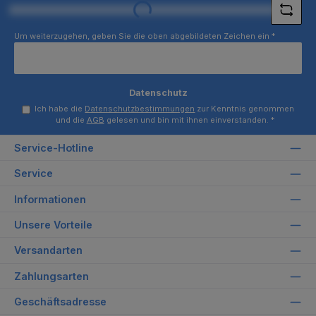
Loading...
Um weiterzugehen, geben Sie die oben abgebildeten Zeichen ein
*
Datenschutz
Ich habe die
Datenschutzbestimmungen
zur Kenntnis genommen
und die
AGB
gelesen und bin mit ihnen einverstanden.
*
Service-Hotline
Service
Informationen
Unsere Vorteile
Versandarten
Zahlungsarten
Geschäftsadresse