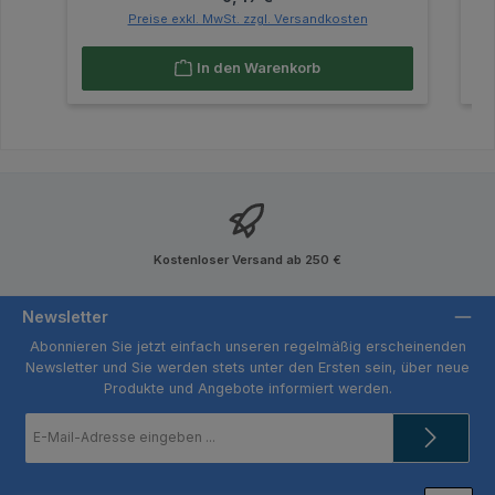
Preise exkl. MwSt. zzgl. Versandkosten
In den Warenkorb
Kostenloser Versand ab 250 €
Newsletter
Abonnieren Sie jetzt einfach unseren regelmäßig erscheinenden
Newsletter und Sie werden stets unter den Ersten sein, über neue
Produkte und Angebote informiert werden.
E-
Mail-
Adresse
*