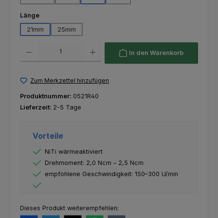
auswählen
Länge
21mm
25mm
Produkt Anzahl: Gib den gewünschten Wert ein oder benutze die Schaltfl
In den Warenkorb
Zum Merkzettel hinzufügen
Produktnummer:
0521R40
Lieferzeit:
2-5 Tage
Vorteile
NiTi wärmeaktiviert
Drehmoment: 2,0 Ncm – 2,5 Ncm
empfohlene Geschwindigkeit: 150–300 U/min
Dieses Produkt weiterempfehlen: