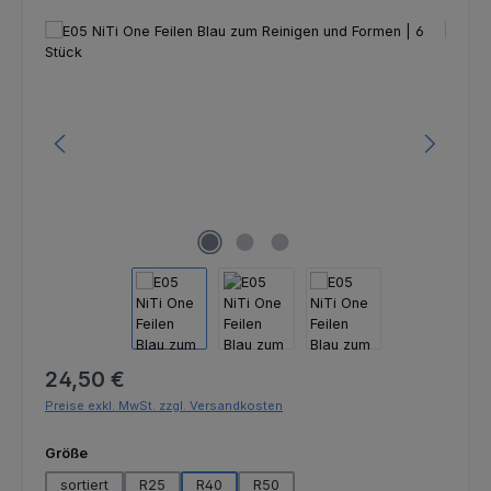
Bildergalerie überspringen
Regulärer Preis:
24,50 €
Preise exkl. MwSt. zzgl. Versandkosten
auswählen
Größe
sortiert
R25
R40
R50