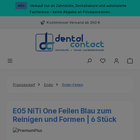
Zum Hauptinhalt springen
Info
Verkauf nur an Zahnärzte, Dentallabore und autorisierte
Fachkreise – keine Abgabe an Privatpersonen.
Kostenloser Versand ab 250 €
Du hast 0 Produk
Praxisbedarf
Endo
Endo-Feilen
E05 NiTi One Feilen Blau zum
Reinigen und Formen | 6 Stück