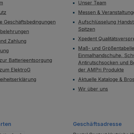
um
Unser Team
utz
Messen & Veranstaltung
ne Geschäftsbedingungen
Aufschlüsselung Handst
Spitzen
sbelehrungen
Xpedent Qualitätsversp
und Zahlung
Maß- und Größentabelle
dung
Einmalhandschuhe, Sch
zur Batterieentsorgung
Antirutschsocken und B
 zum ElektroG
der AMPri Produkte
reiheitserklärung
Aktuelle Kataloge & Br
Wir über uns
rten
Geschäftsadresse