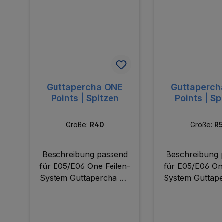
Guttapercha ONE
Guttaperch
Points | Spitzen
Points | Sp
Größe:
R40
Größe:
R
Beschreibung passend
Beschreibung 
für E05/E06 One Feilen-
für E05/E06 On
System Guttapercha mit
System Guttape
angepasster Konizität
angepasster K
für reziproke
für rezip
Feilensysteme handgerol
Feilensysteme 