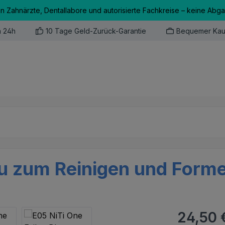
an Zahnärzte, Dentallabore und autorisierte Fachkreise – keine Abg
n 24h
10 Tage Geld-Zurück-Garantie
Bequemer Kau
au zum Reinigen und Forme
Regulärer Pr
24,50 