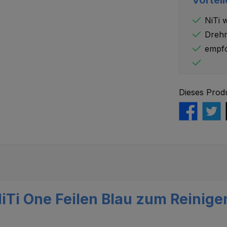
NiTi 
Drehm
empfo
Dieses Prod
iTi One Feilen Blau zum Reinige