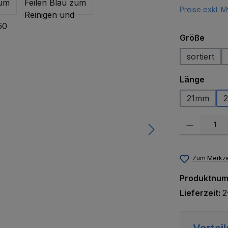
Preise exkl. M
ausw
Größe
sortiert
ausw
Länge
21mm
Produkt Anzah
Zum Merkze
Produktnu
Lieferzeit:
2
Vorteil