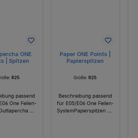
apercha ONE
Paper ONE Points |
ts | Spitzen
Papierspitzen
röße:
R25
Größe:
R25
eibung passend
Beschreibung passend
E06 One Feilen-
für E05/E06 One Feilen-
f
Guttapercha mit
SystemPapierspitzen mit
S
ster Konizität
passender Konizität für
p
 reziproke
reziproke
steme handgerol
FeilensystemeISO-