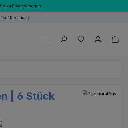
abe an Privatpersonen.
f auf Rechnung
Du hast 0 Produkte au
n | 6 Stück
eis:
€