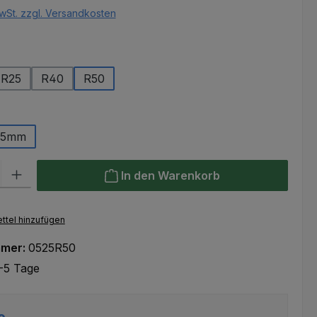
wSt. zzgl. Versandkosten
ählen
R25
R40
R50
ählen
25mm
l: Gib den gewünschten Wert ein oder benutze die Schaltflächen um
In den Warenkorb
ttel hinzufügen
mmer:
0525R50
-5 Tage
e