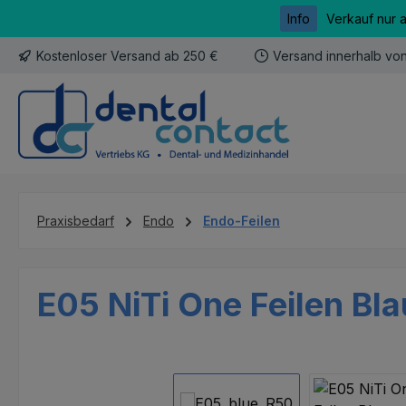
Info
Verkauf nur 
m Hauptinhalt springen
Zur Suche springen
Zur Hauptnavigation springen
Kostenloser Versand ab 250 €
Versand innerhalb vo
Praxisbedarf
Endo
Endo-Feilen
E05 NiTi One Feilen Bl
Bildergalerie überspringen