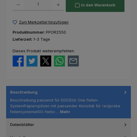
Produkt Anzahl: Gib den gewünschten Wert ein oder benutze die Schaltfl
In den Warenkorb
Zum Merkzettel hinzufügen
Produktnummer:
PPOR2550
Lieferzeit:
1-3 Tage
Dieses Produkt weiterempfehlen:
Beschreibung
Beschreibung passend für E05/E06 One Feilen-
SystemPapierspitzen mit passender Konizität für reziproke
FeilensystemeISO-farbc…
Mehr
Datenblätter