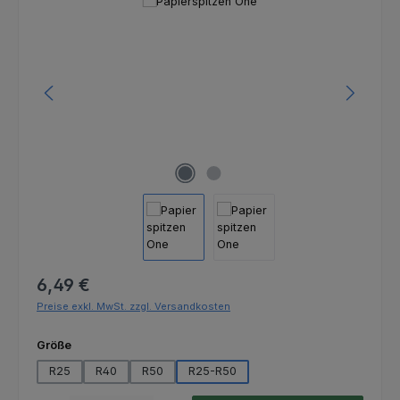
Bildergalerie überspringen
Regulärer Preis:
6,49 €
Preise exkl. MwSt. zzgl. Versandkosten
auswählen
Größe
R25
R40
R50
R25-R50