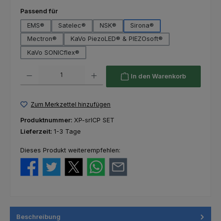
auswählen
Passend für
EMS®
Satelec®
NSK®
Sirona®
Mectron®
KaVo PiezoLED® & PIEZOsoft®
KaVo SONICflex®
Produkt Anzahl: Gib den gewünschten Wert ein oder benutze die Schaltfl
In den Warenkorb
Zum Merkzettel hinzufügen
Produktnummer:
XP-srICP SET
Lieferzeit:
1-3 Tage
Dieses Produkt weiterempfehlen:
Beschreibung