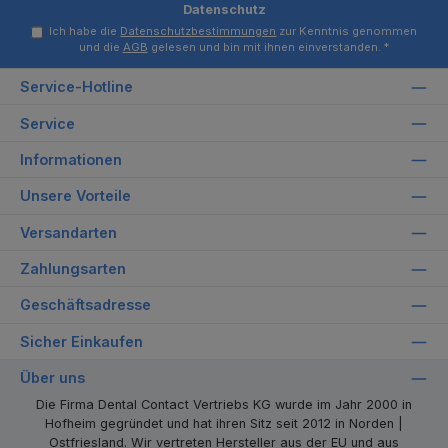
Datenschutz
Ich habe die
Datenschutzbestimmungen
zur Kenntnis genommen
und die
AGB
gelesen und bin mit ihnen einverstanden.
*
Service-Hotline
Service
Informationen
Unsere Vorteile
Versandarten
Zahlungsarten
Geschäftsadresse
Sicher Einkaufen
Über uns
Die Firma Dental Contact Vertriebs KG wurde im Jahr 2000 in
Hofheim gegründet und hat ihren Sitz seit 2012 in Norden |
Ostfriesland. Wir vertreten Hersteller aus der EU und aus