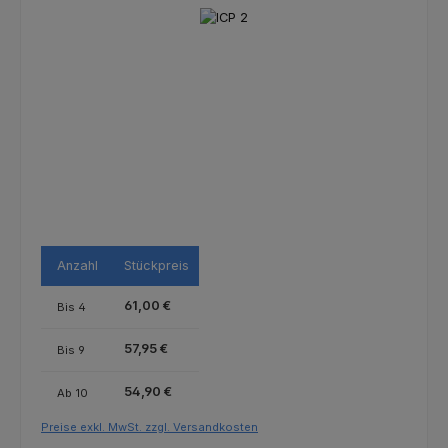
Bildergalerie überspringen
Anzahl
Stückpreis
61,00 €
Bis
4
57,95 €
Bis
9
54,90 €
Ab
10
Preise exkl. MwSt. zzgl. Versandkosten