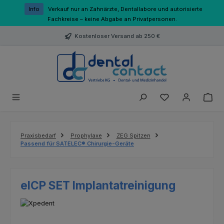
Zum Hauptinhalt springen
Info
Verkauf nur an Zahnärzte, Dentallabore und autorisierte
Fachkreise – keine Abgabe an Privatpersonen.
Kostenloser Versand ab 250 €
Du hast 0 Produk
Praxisbedarf
Prophylaxe
ZEG Spitzen
Passend für SATELEC® Chirurgie-Geräte
eICP SET Implantatreinigung