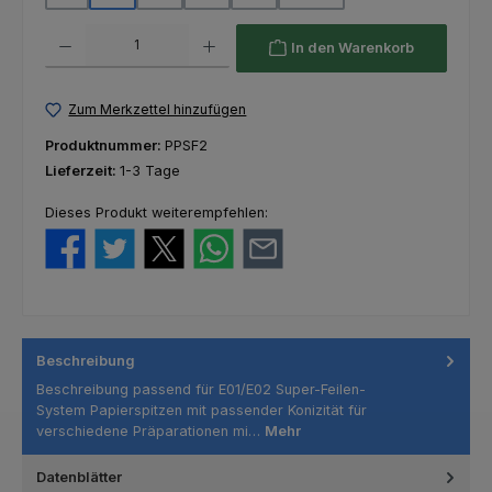
Produkt Anzahl: Gib den gewünschten Wert ein oder benutze die Schaltfl
In den Warenkorb
Zum Merkzettel hinzufügen
Produktnummer:
PPSF2
Lieferzeit:
1-3 Tage
Dieses Produkt weiterempfehlen:
Beschreibung
Beschreibung passend für E01/E02 Super-Feilen-
System Papierspitzen mit passender Konizität für
verschiedene Präparationen mi…
Mehr
Datenblätter