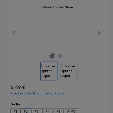
Bildergalerie überspringen
Regulärer Preis:
6,49 €
Preise exkl. MwSt. zzgl. Versandkosten
auswählen
Größe
F1
F2
F3
F4
F5
F1-F3