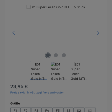
Bildergalerie überspringen
Regulärer Preis:
23,95 €
Preise exkl. MwSt. zzgl. Versandkosten
auswählen
Größe
F1
F2
F3
F4
F5
S1
S2
SX