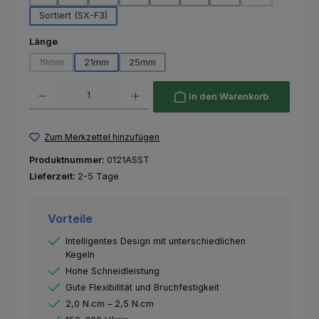
(Diese Option is
Sortiert (SX-F3)
auswählen
Länge
19mm
21mm
25mm
(Diese Option ist zurzeit nicht verfügbar.)
Produkt Anzahl: Gib den gewünschten Wert ein oder benutze die Schaltfl
In den Warenkorb
Zum Merkzettel hinzufügen
Produktnummer:
0121ASST
Lieferzeit:
2-5 Tage
Vorteile
Intelligentes Design mit unterschiedlichen
Kegeln
Hohe Schneidleistung
Gute Flexibilität und Bruchfestigkeit
2,0 N.cm – 2,5 N.cm