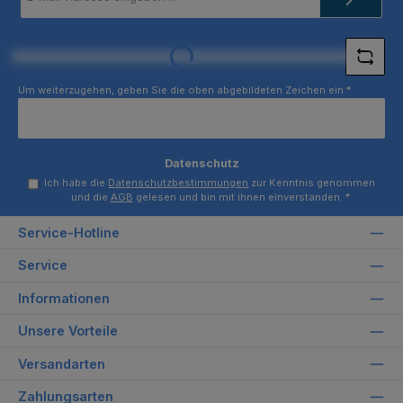
Adresse
*
Loading...
Um weiterzugehen, geben Sie die oben abgebildeten Zeichen ein
*
Datenschutz
Ich habe die
Datenschutzbestimmungen
zur Kenntnis genommen
und die
AGB
gelesen und bin mit ihnen einverstanden.
*
Service-Hotline
Service
Informationen
Unsere Vorteile
Versandarten
Zahlungsarten