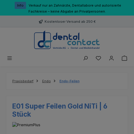
Zum Hauptinhalt springen
Info
Verkauf nur an Zahnärzte, Dentallabore und autorisierte
Fachkreise – keine Abgabe an Privatpersonen.
Kostenloser Versand ab 250 €
Du hast 0 Produk
Praxisbedarf
Endo
Endo-Feilen
E01 Super Feilen Gold NiTi | 6
Stück