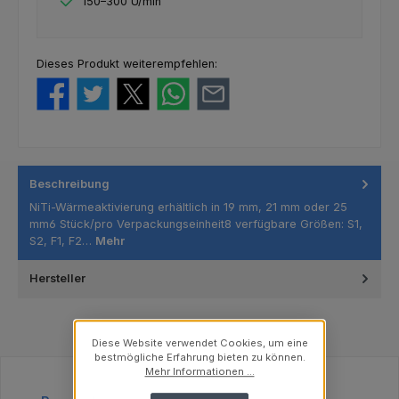
150–300 U/min
Dieses Produkt weiterempfehlen:
Beschreibung
NiTi-Wärmeaktivierung erhältlich in 19 mm, 21 mm oder 25
mm6 Stück/pro Verpackungseinheit8 verfügbare Größen: S1,
S2, F1, F2…
Mehr
Hersteller
Diese Website verwendet Cookies, um eine
bestmögliche Erfahrung bieten zu können.
Mehr Informationen ...