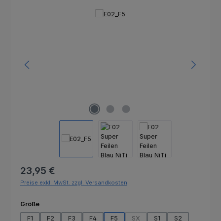
Bildergalerie überspringen
Regulärer Preis:
23,95 €
Preise exkl. MwSt. zzgl. Versandkosten
auswählen
Größe
F1
F2
F3
F4
F5
SX
S1
S2