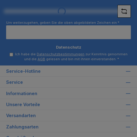
*
Loading...
Um weiterzugehen, geben Sie die oben abgebildeten Zeichen ein
*
Datenschutz
Ich habe die
Datenschutzbestimmungen
zur Kenntnis genommen
und die
AGB
gelesen und bin mit ihnen einverstanden.
*
Service-Hotline
Service
Informationen
Unsere Vorteile
Versandarten
Zahlungsarten