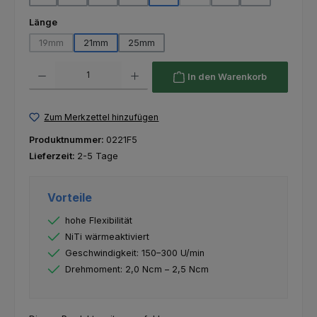
(Diese Option ist zurzeit nicht 
auswählen
Länge
19mm
21mm
25mm
(Diese Option ist zurzeit nicht verfügbar.)
Produkt Anzahl: Gib den gewünschten Wert ein oder benutze die Schaltfl
In den Warenkorb
Zum Merkzettel hinzufügen
Produktnummer:
0221F5
Lieferzeit:
2-5 Tage
Vorteile
hohe Flexibilität
NiTi wärmeaktiviert
Geschwindigkeit: 150–300 U/min
Drehmoment: 2,0 Ncm – 2,5 Ncm