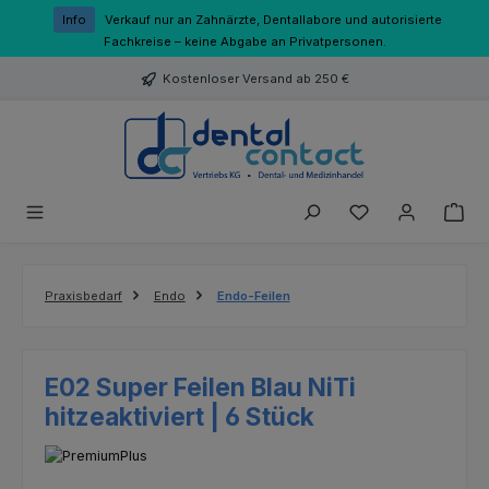
Zum Hauptinhalt springen
Info
Verkauf nur an Zahnärzte, Dentallabore und autorisierte
Fachkreise – keine Abgabe an Privatpersonen.
Kostenloser Versand ab 250 €
Du hast 0 Produk
Praxisbedarf
Endo
Endo-Feilen
E02 Super Feilen Blau NiTi
hitzeaktiviert | 6 Stück