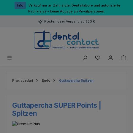
Zum Hauptinhalt springen
Info
Verkauf nur an Zahnärzte, Dentallabore und autorisierte
Fachkreise – keine Abgabe an Privatpersonen.
Kostenloser Versand ab 250 €
Du hast 0 Produk
Praxisbedarf
Endo
Guttapercha Spitzen
Guttapercha SUPER Points |
Spitzen