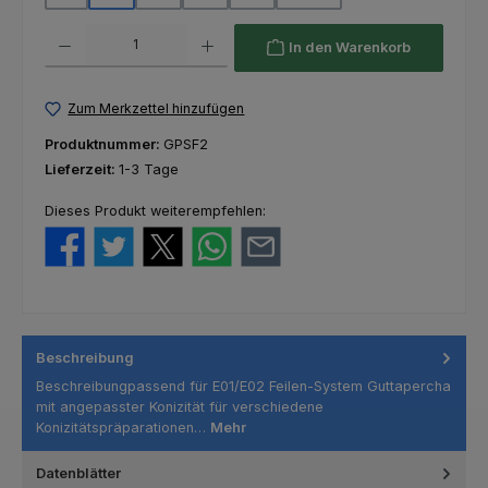
Produkt Anzahl: Gib den gewünschten Wert ein oder benutze die Schaltfl
In den Warenkorb
Zum Merkzettel hinzufügen
Produktnummer:
GPSF2
Lieferzeit:
1-3 Tage
Dieses Produkt weiterempfehlen:
Beschreibung
Beschreibungpassend für E01/E02 Feilen-System Guttapercha
mit angepasster Konizität für verschiedene
Konizitätspräparationen…
Mehr
Datenblätter