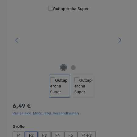
Bildergalerie überspringen
Regulärer Preis:
6,49 €
Preise exkl. MwSt. zzgl. Versandkosten
auswählen
Größe
F1
F2
F3
F4
F5
F1-F3