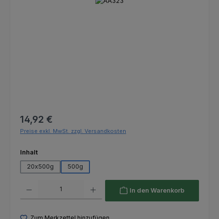
Bildergalerie überspringen
Regulärer Preis:
14,92 €
Preise exkl. MwSt. zzgl. Versandkosten
auswählen
Inhalt
20x500g
500g
Produkt Anzahl: Gib den gewünschten Wert ein oder benutze die Schaltfl
In den Warenkorb
Zum Merkzettel hinzufügen