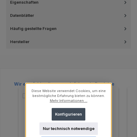
Eigenschaften
Datenblätter
Häufig gestellte Fragen
Hersteller
Produktgalerie überspringen
Wir empfehlen Ihnen noch folgende Produkte
Diese Website verwendet Cookies, um eine
bestmögliche Erfahrung bieten zu können.
Mehr Informationen ...
Konfigurieren
Nur technisch notwendige