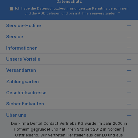
Datenschutz
Ich habe die
Datenschutzbestimmungen
zur Kenntnis genommen
und die
AGB
gelesen und bin mit ihnen einverstanden.
*
Service-Hotline
Service
Informationen
Unsere Vorteile
Versandarten
Zahlungsarten
Geschäftsadresse
Sicher Einkaufen
Über uns
Die Firma Dental Contact Vertriebs KG wurde im Jahr 2000 in
Hofheim gegründet und hat ihren Sitz seit 2012 in Norden |
Ostfriesland. Wir vertreten Hersteller aus der EU und aus