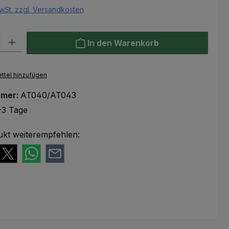
wSt. zzgl. Versandkosten
l: Gib den gewünschten Wert ein oder benutze die Schaltflächen um
In den Warenkorb
ttel hinzufügen
mmer:
AT040/AT043
-3 Tage
ukt weiterempfehlen: