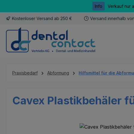
Info
Verkauf nur 
m Hauptinhalt springen
Zur Suche springen
Zur Hauptnavigation springen
Kostenloser Versand ab 250 €
Versand innerhalb vo
Praxisbedarf
Abformung
Hilfsmittel für die Abform
Cavex Plastikbehäler fü
Bildergalerie überspringen