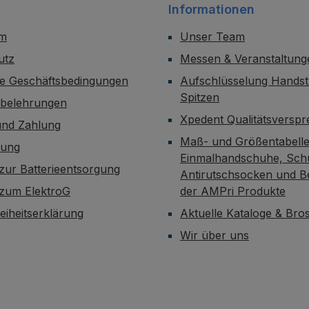
Informationen
um
Unser Team
utz
Messen & Veranstaltung
ne Geschäftsbedingungen
Aufschlüsselung Handst
Spitzen
sbelehrungen
Xpedent Qualitätsversp
und Zahlung
Maß- und Größentabelle
dung
Einmalhandschuhe, Sch
zur Batterieentsorgung
Antirutschsocken und B
 zum ElektroG
der AMPri Produkte
reiheitserklärung
Aktuelle Kataloge & Br
Wir über uns