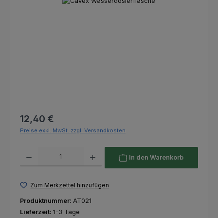
Bildergalerie überspringen
Regulärer Preis:
12,40 €
Preise exkl. MwSt. zzgl. Versandkosten
Produkt Anzahl: Gib den gewünschten Wert ein oder benutze die Schaltfl
In den Warenkorb
Zum Merkzettel hinzufügen
Produktnummer:
AT021
Lieferzeit:
1-3 Tage