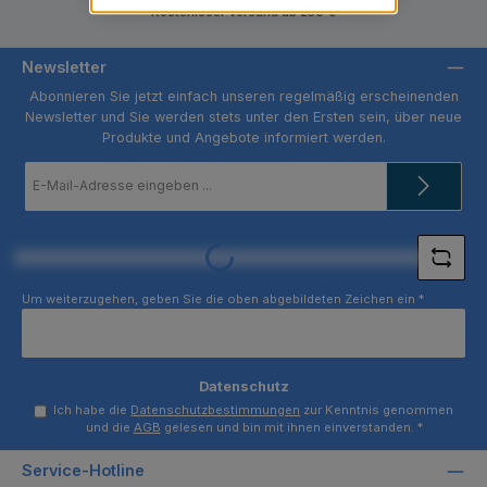
Kostenloser Versand ab 250 €
Newsletter
Abonnieren Sie jetzt einfach unseren regelmäßig erscheinenden
Newsletter und Sie werden stets unter den Ersten sein, über neue
Produkte und Angebote informiert werden.
E-
Mail-
Adresse
*
Loading...
Um weiterzugehen, geben Sie die oben abgebildeten Zeichen ein
*
Datenschutz
Ich habe die
Datenschutzbestimmungen
zur Kenntnis genommen
und die
AGB
gelesen und bin mit ihnen einverstanden.
*
Service-Hotline