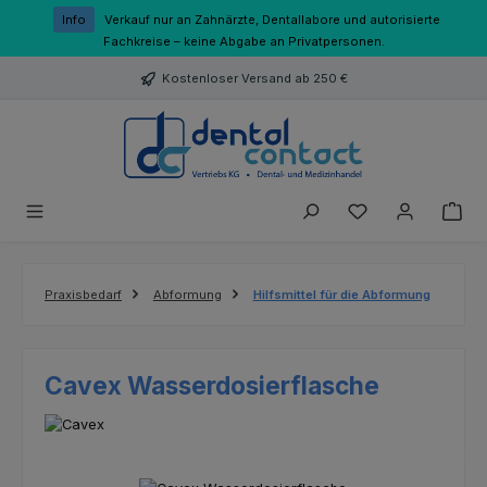
Zum Hauptinhalt springen
Info
Verkauf nur an Zahnärzte, Dentallabore und autorisierte
Fachkreise – keine Abgabe an Privatpersonen.
Kostenloser Versand ab 250 €
Du hast 0 Produk
Praxisbedarf
Abformung
Hilfsmittel für die Abformung
Cavex Wasserdosierflasche