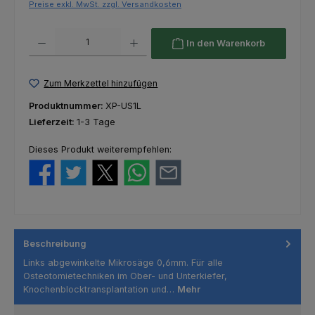
Preise exkl. MwSt. zzgl. Versandkosten
Produkt Anzahl: Gib den gewünschten Wert ein oder benutze die Schaltfl
In den Warenkorb
Zum Merkzettel hinzufügen
Produktnummer:
XP-US1L
Lieferzeit:
1-3 Tage
Dieses Produkt weiterempfehlen:
Beschreibung
Links abgewinkelte Mikrosäge 0,6mm. Für alle
Osteotomietechniken im Ober- und Unterkiefer,
Knochenblocktransplantation und…
Mehr