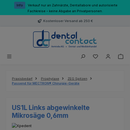
Zum Hauptinhalt springen
Info
Verkauf nur an Zahnärzte, Dentallabore und autorisierte
Fachkreise – keine Abgabe an Privatpersonen.
Kostenloser Versand ab 250 €
Du hast 0 Produk
Praxisbedarf
Prophylaxe
ZEG Spitzen
Passend für MECTRON® Chirurgie-Geräte
US1L Links abgewinkelte
Mikrosäge 0,6mm