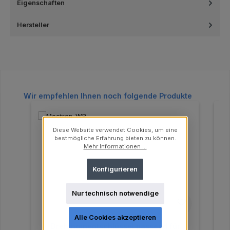
Eigenschaften
Hersteller
Produktgalerie überspringen
Wir empfehlen Ihnen noch folgende Produkte
Diese Website verwendet Cookies, um eine
bestmögliche Erfahrung bieten zu können.
Mehr Informationen ...
Konfigurieren
Nur technisch notwendige
Alle Cookies akzeptieren
Drehmomentschlüssel passend für