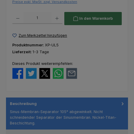
Preise exkl. MwSt. zzgl. Versandkosten
Produkt Anzahl: Gib den gewünschten Wert ein oder benutze die Schaltfl
In den Warenkorb
Zum Merkzettel hinzufügen
Produktnummer:
XP-UL5
Lieferzeit:
1-3 Tage
Dieses Produkt weiterempfehlen:
Beschreibung
Sinus-Membran-Separator 105° abgewinkelt. Nicht
schneidender Separator der Sinusmembran. Nickel-Titan-
Beschichtung.