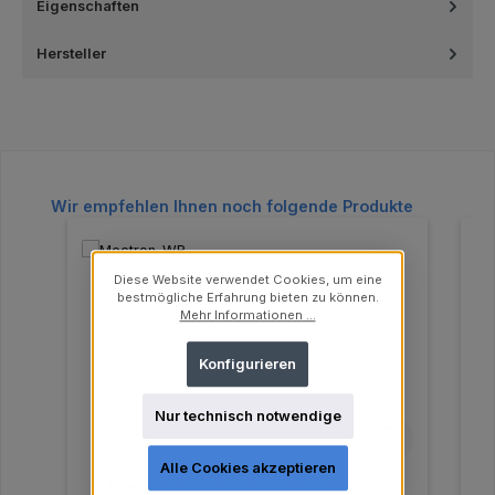
Eigenschaften
Hersteller
Produktgalerie überspringen
Wir empfehlen Ihnen noch folgende Produkte
Diese Website verwendet Cookies, um eine
bestmögliche Erfahrung bieten zu können.
Mehr Informationen ...
Konfigurieren
Nur technisch notwendige
Alle Cookies akzeptieren
Drehmomentschlüssel passend für