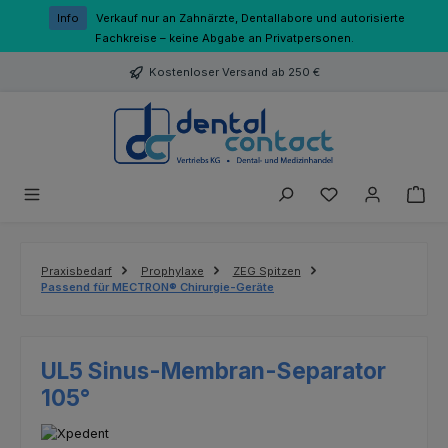
Zum Hauptinhalt springen
Info
Verkauf nur an Zahnärzte, Dentallabore und autorisierte
Fachkreise – keine Abgabe an Privatpersonen.
Kostenloser Versand ab 250 €
Du hast 0 Produk
Praxisbedarf
Prophylaxe
ZEG Spitzen
Passend für MECTRON® Chirurgie-Geräte
UL5 Sinus-Membran-Separator
105°