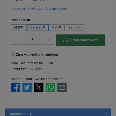
Preise exkl. MwSt. zzgl. Versandkosten
auswählen
Passend für
EMS®
Satelec®
NSK®
Sirona®
Produkt Anzahl: Gib den gewünschten Wert ein oder benutze die Schaltfl
In den Warenkorb
Zum Merkzettel hinzufügen
Produktnummer:
XP-SBDR
Lieferzeit:
1-3 Tage
Dieses Produkt weiterempfehlen:
Beschreibung