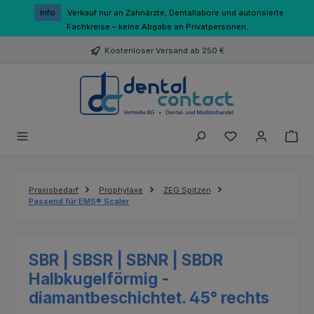
Zum Hauptinhalt springen
Info
Verkauf nur an Zahnärzte, Dentallabore und autorisierte
Fachkreise – keine Abgabe an Privatpersonen.
Kostenloser Versand ab 250 €
Du hast 0 Produk
Praxisbedarf
Prophylaxe
ZEG Spitzen
Passend für EMS® Scaler
SBR | SBSR | SBNR | SBDR
Halbkugelförmig -
diamantbeschichtet. 45° rechts