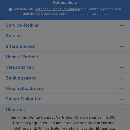
Datenschutz
Ich habe die
Datenschutzbestimmungen
zur Kenntnis genommen
und die
AGB
gelesen und bin mit ihnen einverstanden.
*
Service-Hotline
Service
Informationen
Unsere Vorteile
Versandarten
Zahlungsarten
Geschäftsadresse
Sicher Einkaufen
Über uns
Die Firma Dental Contact Vertriebs KG wurde im Jahr 2000 in
Hofheim gegründet und hat ihren Sitz seit 2012 in Norden |
Ostfriesland. Wir vertreten Hersteller aus der EU und aus