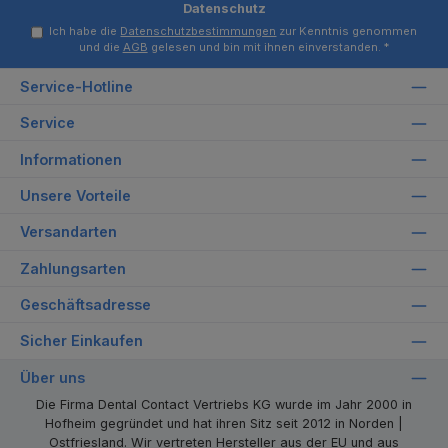
Datenschutz
Ich habe die
Datenschutzbestimmungen
zur Kenntnis genommen
und die
AGB
gelesen und bin mit ihnen einverstanden.
*
Service-Hotline
Service
Informationen
Unsere Vorteile
Versandarten
Zahlungsarten
Geschäftsadresse
Sicher Einkaufen
Über uns
Die Firma Dental Contact Vertriebs KG wurde im Jahr 2000 in
Hofheim gegründet und hat ihren Sitz seit 2012 in Norden |
Ostfriesland. Wir vertreten Hersteller aus der EU und aus