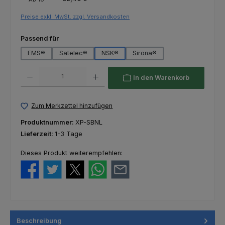
Preise exkl. MwSt. zzgl. Versandkosten
auswählen
Passend für
EMS®
Satelec®
NSK®
Sirona®
Produkt Anzahl: Gib den gewünschten Wert ein oder benutze die Schaltfl
In den Warenkorb
Zum Merkzettel hinzufügen
Produktnummer:
XP-SBNL
Lieferzeit:
1-3 Tage
Dieses Produkt weiterempfehlen:
Beschreibung