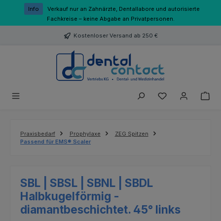
Zum Hauptinhalt springen
Info
Verkauf nur an Zahnärzte, Dentallabore und autorisierte
Fachkreise – keine Abgabe an Privatpersonen.
Kostenloser Versand ab 250 €
Du hast 0 Produk
Praxisbedarf
Prophylaxe
ZEG Spitzen
Passend für EMS® Scaler
SBL | SBSL | SBNL | SBDL
Halbkugelförmig -
diamantbeschichtet. 45° links