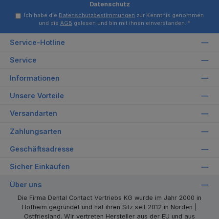
Datenschutz
Ich habe die
Datenschutzbestimmungen
zur Kenntnis genommen
und die
AGB
gelesen und bin mit ihnen einverstanden.
*
Service-Hotline
Service
Informationen
Unsere Vorteile
Versandarten
Zahlungsarten
Geschäftsadresse
Sicher Einkaufen
Über uns
Die Firma Dental Contact Vertriebs KG wurde im Jahr 2000 in
Hofheim gegründet und hat ihren Sitz seit 2012 in Norden |
Ostfriesland. Wir vertreten Hersteller aus der EU und aus