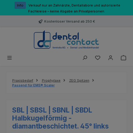
Zum Hauptinhalt springen
Info
Verkauf nur an Zahnärzte, Dentallabore und autorisierte
Fachkreise – keine Abgabe an Privatpersonen.
Kostenloser Versand ab 250 €
Du hast 0 Produk
Praxisbedarf
Prophylaxe
ZEG Spitzen
Passend für EMS® Scaler
SBL | SBSL | SBNL | SBDL
Halbkugelförmig -
diamantbeschichtet. 45° links