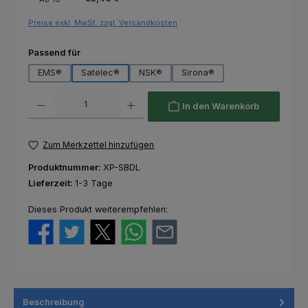
Preise exkl. MwSt. zzgl. Versandkosten
auswählen
Passend für
EMS®
Satelec®
NSK®
Sirona®
Produkt Anzahl: Gib den gewünschten Wert ein oder benutze die Schaltfl
In den Warenkorb
Zum Merkzettel hinzufügen
Produktnummer:
XP-SBDL
Lieferzeit:
1-3 Tage
Dieses Produkt weiterempfehlen:
Beschreibung