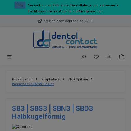
Zum Hauptinhalt springen
Info
Verkauf nur an Zahnärzte, Dentallabore und autorisierte
Fachkreise – keine Abgabe an Privatpersonen.
Kostenloser Versand ab 250 €
Du hast 0 Produk
Praxisbedarf
Prophylaxe
ZEG Spitzen
Passend für EMS® Scaler
SB3 | SBS3 | SBN3 | SBD3
Halbkugelförmig