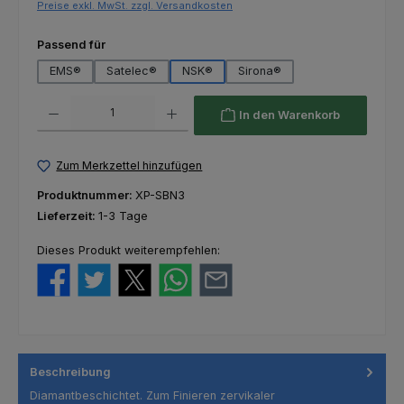
Preise exkl. MwSt. zzgl. Versandkosten
auswählen
Passend für
EMS®
Satelec®
NSK®
Sirona®
Produkt Anzahl: Gib den gewünschten Wert ein oder benutze die Schaltfl
In den Warenkorb
Zum Merkzettel hinzufügen
Produktnummer:
XP-SBN3
Lieferzeit:
1-3 Tage
Dieses Produkt weiterempfehlen:
Beschreibung
Diamantbeschichtet. Zum Finieren zervikaler