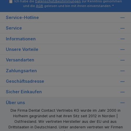
Ich habe die
Datenschutzbestimmungen
zur Kenntnis genommen
und die
AGB
gelesen und bin mit ihnen einverstanden.
*
Service-Hotline
Service
Informationen
Unsere Vorteile
Versandarten
Zahlungsarten
Geschäftsadresse
Sicher Einkaufen
Über uns
Die Firma Dental Contact Vertriebs KG wurde im Jahr 2000 in
Hofheim gegründet und hat ihren Sitz seit 2012 in Norden |
Ostfriesland. Wir vertreten Hersteller aus der EU und aus
Drittstaaten in Deutschland. Unter anderem vertreten wir Firmen