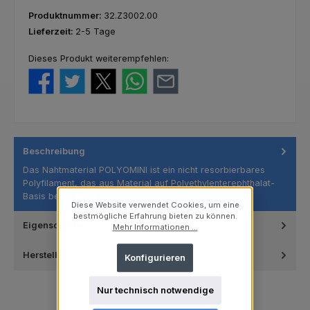
Produktnummer:
32.Z3002.00
Lieferzeit:
2-5 Tage
Dieses Produkt weiterempfehlen:
Beschreibung
Das Nahtmaterial POLYOMINI ist ein nicht resorbierbares
Polyfilament, das aus Material auf Polyethylenterephthalat-
Basis bes…
Mehr
Diese Website verwendet Cookies, um eine
bestmögliche Erfahrung bieten zu können.
Eigenschaften
Mehr Informationen ...
Hersteller
Konfigurieren
Nur technisch notwendige