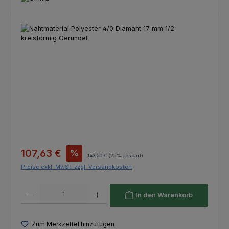
Bildergalerie überspringen
Verkaufspreis:
107,63 €
%
Regulärer Preis:
143,50 €
(25% gespart)
Preise exkl. MwSt. zzgl. Versandkosten
Produkt Anzahl: Gib den gewünschten Wert ein oder benutze die Schaltfl
In den Warenkorb
Zum Merkzettel hinzufügen