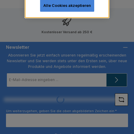
Alle Cookies akzeptieren
Kostenloser Versand ab 250 €
Newsletter
Abonnieren Sie jetzt einfach unseren regelmäßig erscheinenden
Newsletter und Sie werden stets unter den Ersten sein, über neue
Produkte und Angebote informiert werden.
E-
Mail-
Adresse
*
Loading...
Um weiterzugehen, geben Sie die oben abgebildeten Zeichen ein
*