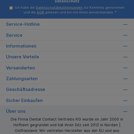
Datenschutz
Ich habe die
Datenschutzbestimmungen
zur Kenntnis genommen
und die
AGB
gelesen und bin mit ihnen einverstanden.
*
Service-Hotline
Service
Informationen
Unsere Vorteile
Versandarten
Zahlungsarten
Geschäftsadresse
Sicher Einkaufen
Über uns
Die Firma Dental Contact Vertriebs KG wurde im Jahr 2000 in
Hofheim gegründet und hat ihren Sitz seit 2012 in Norden |
Ostfriesland. Wir vertreten Hersteller aus der EU und aus