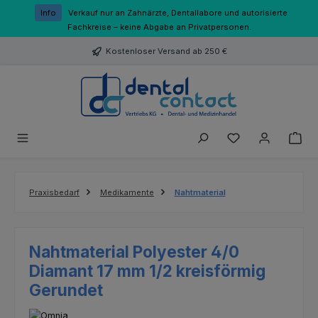
Zum Hauptinhalt springen
Info
Verkauf nur an Zahnärzte, Dentallabore und autorisierte
Fachkreise – keine Abgabe an Privatpersonen.
Kostenloser Versand ab 250 €
Du hast 0 Produk
Praxisbedarf
Medikamente
Nahtmaterial
Nahtmaterial Polyester 4/0
Diamant 17 mm 1/2 kreisförmig
Gerundet