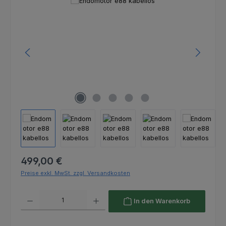
Bildergalerie überspringen
Regulärer Preis:
499,00 €
Preise exkl. MwSt. zzgl. Versandkosten
Produkt Anzahl: Gib den gewünschten Wert ein oder benutze die Schaltfl
In den Warenkorb