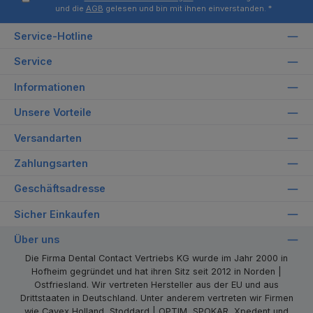
und die
AGB
gelesen und bin mit ihnen einverstanden.
*
Service-Hotline
Service
Informationen
Unsere Vorteile
Versandarten
Zahlungsarten
Geschäftsadresse
Sicher Einkaufen
Über uns
Die Firma Dental Contact Vertriebs KG wurde im Jahr 2000 in
Hofheim gegründet und hat ihren Sitz seit 2012 in Norden |
Ostfriesland. Wir vertreten Hersteller aus der EU und aus
Drittstaaten in Deutschland. Unter anderem vertreten wir Firmen
wie Cavex Holland, Stoddard | OPTIM, SPOKAR, Xpedent und