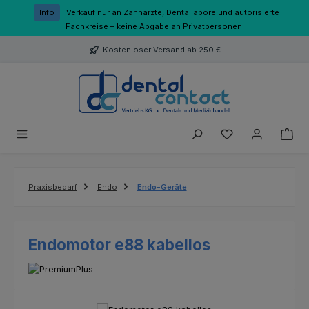
Zum Hauptinhalt springen
Info
Verkauf nur an Zahnärzte, Dentallabore und autorisierte
Fachkreise – keine Abgabe an Privatpersonen.
Kostenloser Versand ab 250 €
Du hast 0 Produk
Praxisbedarf
Endo
Endo-Geräte
Endomotor e88 kabellos