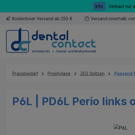
Info
Verkauf nur 
m Hauptinhalt springen
Zur Suche springen
Zur Hauptnavigation springen
Kostenloser Versand ab 250 €
Versand innerhalb vo
Praxisbedarf
Prophylaxe
ZEG Spitzen
Passend 
P6L | PD6L Perio links o
Bildergalerie überspringen