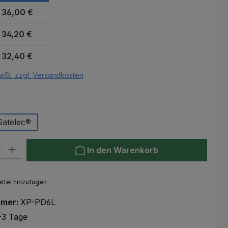
36,00 €
34,20 €
32,40 €
wSt. zzgl. Versandkosten
auswählen
r
Satelec®
l: Gib den gewünschten Wert ein oder benutze die Schaltflächen um
In den Warenkorb
ttel hinzufügen
mmer:
XP-PD6L
-3 Tage