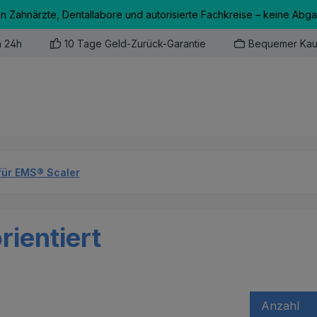
an Zahnärzte, Dentallabore und autorisierte Fachkreise – keine Abg
n 24h
10 Tage Geld-Zurück-Garantie
Bequemer Kau
für EMS® Scaler
rientiert
Anzahl