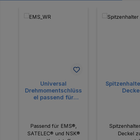
Produktgalerie überspringen
Universal
Spitzenhalt
Drehmomentschlüss
Decke
el passend für
EMS®, SATELEC®
und NSK® aus
Kunststoff
Passend für EMS®,
Spitzenhalte
SATELEC® und NSK®
Deckel 