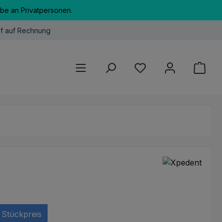
abe an Privatpersonen.
f auf Rechnung
Du hast 0 Produkte au
Stückpreis