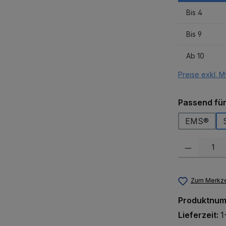
Bis
4
Bis
9
Ab
10
Preise exkl. M
Passend fü
EMS®
Produkt Anzah
Zum Merkze
Produktnu
Lieferzeit:
1