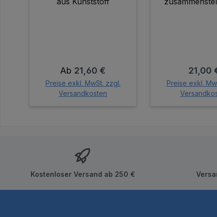
aus Kunststoff
zusammenstel
individuellen Sp
Regulärer Preis:
Regulär
Ab
21,60 €
21,00 
Preise exkl. MwSt. zzgl.
Preise exkl. MwS
Versandkosten
Versandko
In den Wa
Kostenloser Versand ab 250 €
Versa