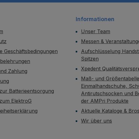
Informationen
um
Unser Team
utz
Messen & Veranstaltung
ne Geschäftsbedingungen
Aufschlüsselung Handst
Spitzen
sbelehrungen
Xpedent Qualitätsversp
und Zahlung
Maß- und Größentabelle
dung
Einmalhandschuhe, Sch
zur Batterieentsorgung
Antirutschsocken und B
 zum ElektroG
der AMPri Produkte
reiheitserklärung
Aktuelle Kataloge & Br
Wir über uns