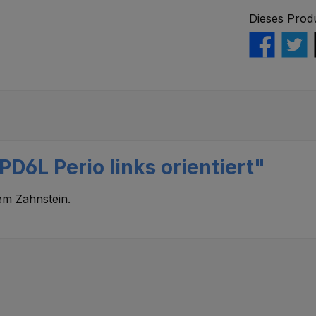
Dieses Prod
D6L Perio links orientiert"
em Zahnstein.