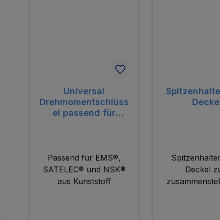
Universal
Spitzenhalt
Drehmomentschlüss
Decke
el passend für
EMS®, SATELEC®
und NSK® aus
Kunststoff
Passend für EMS®,
Spitzenhalte
SATELEC® und NSK®
Deckel 
aus Kunststoff
zusammenstel
individuellen Sp