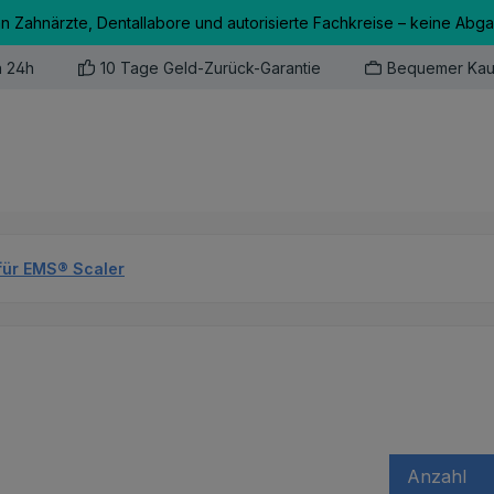
an Zahnärzte, Dentallabore und autorisierte Fachkreise – keine Abg
n 24h
10 Tage Geld-Zurück-Garantie
Bequemer Kau
für EMS® Scaler
Anzahl