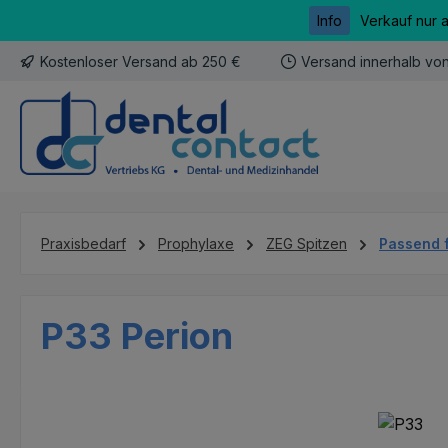
Info
Verkauf nur 
m Hauptinhalt springen
Zur Suche springen
Zur Hauptnavigation springen
Kostenloser Versand ab 250 €
Versand innerhalb vo
Praxisbedarf
Prophylaxe
ZEG Spitzen
Passend 
P33 Perion
Bildergalerie überspringen