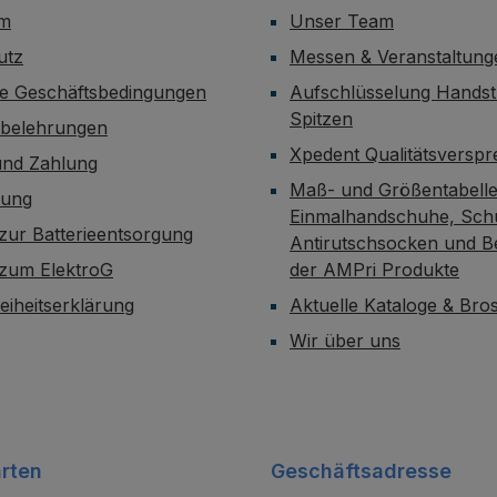
um
Unser Team
utz
Messen & Veranstaltung
ne Geschäftsbedingungen
Aufschlüsselung Handst
Spitzen
sbelehrungen
Xpedent Qualitätsversp
und Zahlung
Maß- und Größentabelle
dung
Einmalhandschuhe, Sch
zur Batterieentsorgung
Antirutschsocken und B
 zum ElektroG
der AMPri Produkte
reiheitserklärung
Aktuelle Kataloge & Br
Wir über uns
rten
Geschäftsadresse