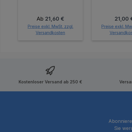
Regulärer Preis:
Regulär
Ab
21,60 €
21,00 
Preise exkl. MwSt. zzgl.
Preise exkl. MwS
Versandkosten
Versandko
In den Wa
Kostenloser Versand ab 250 €
Versa
Abonnieren
Sie wer