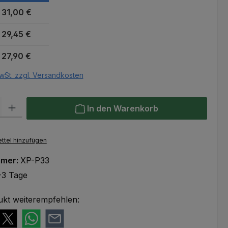
31,00 €
29,45 €
27,90 €
wSt. zzgl. Versandkosten
l: Gib den gewünschten Wert ein oder benutze die Schaltflächen um
In den Warenkorb
ttel hinzufügen
mmer:
XP-P33
-3 Tage
ukt weiterempfehlen: