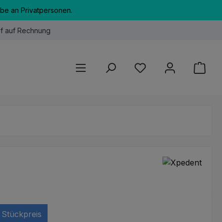
abe an Privatpersonen.
f auf Rechnung
Du hast 0 Produkte au
Stückpreis