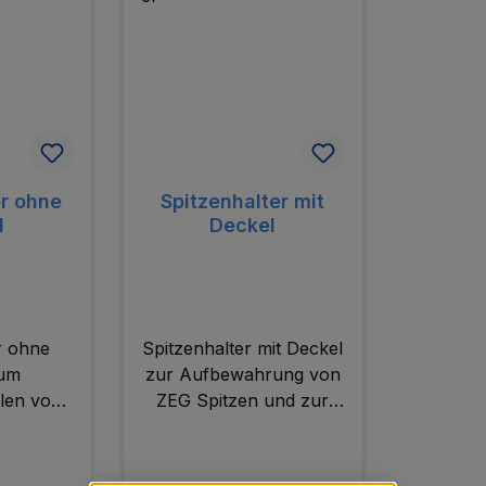
er ohne
Spitzenhalter mit
l
Deckel
r ohne
Spitzenhalter mit Deckel
zum
zur Aufbewahrung von
len von
ZEG Spitzen und zur
itzensets.
Zusammenstellung von
Spitzensets.