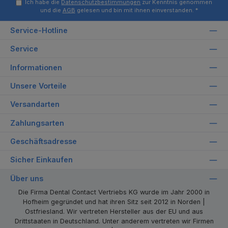
Ich habe die
Datenschutzbestimmungen
zur Kenntnis genommen
und die
AGB
gelesen und bin mit ihnen einverstanden.
*
Service-Hotline
Service
Informationen
Unsere Vorteile
Versandarten
Zahlungsarten
Geschäftsadresse
Sicher Einkaufen
Über uns
Die Firma Dental Contact Vertriebs KG wurde im Jahr 2000 in
Hofheim gegründet und hat ihren Sitz seit 2012 in Norden |
Ostfriesland. Wir vertreten Hersteller aus der EU und aus
Drittstaaten in Deutschland. Unter anderem vertreten wir Firmen