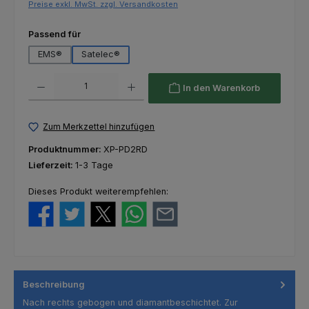
Preise exkl. MwSt. zzgl. Versandkosten
auswählen
Passend für
EMS®
Satelec®
Produkt Anzahl: Gib den gewünschten Wert ein oder benutze die Schaltfl
In den Warenkorb
Zum Merkzettel hinzufügen
Produktnummer:
XP-PD2RD
Lieferzeit:
1-3 Tage
Dieses Produkt weiterempfehlen:
Beschreibung
Nach rechts gebogen und diamantbeschichtet. Zur