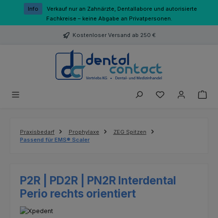
Zum Hauptinhalt springen
Info
Verkauf nur an Zahnärzte, Dentallabore und autorisierte
Fachkreise – keine Abgabe an Privatpersonen.
Kostenloser Versand ab 250 €
Du hast 0 Produk
Praxisbedarf
Prophylaxe
ZEG Spitzen
Passend für EMS® Scaler
P2R | PD2R | PN2R Interdental
Perio rechts orientiert