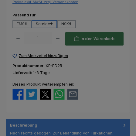
Preise exkl. MwSt. zzgl. Versandkosten
auswählen
Passend für
EMS®
Satelec®
NSK®
Produkt Anzahl: Gib den gewünschten Wert ein oder benutze die Schaltfl
In den Warenkorb
Zum Merkzettel hinzufügen
Produktnummer:
XP-PD2R
Lieferzeit:
1-3 Tage
Dieses Produkt weiterempfehlen:
Beschreibung
Nach rechts gebogen. Zur Behandlung von Furkationen.