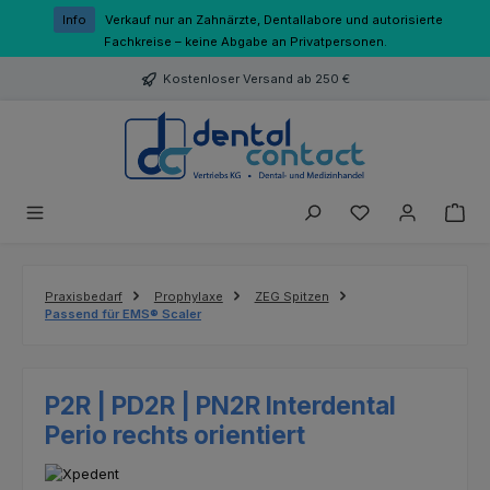
Zum Hauptinhalt springen
Info
Verkauf nur an Zahnärzte, Dentallabore und autorisierte
Fachkreise – keine Abgabe an Privatpersonen.
Kostenloser Versand ab 250 €
Du hast 0 Produk
Praxisbedarf
Prophylaxe
ZEG Spitzen
Passend für EMS® Scaler
P2R | PD2R | PN2R Interdental
Perio rechts orientiert