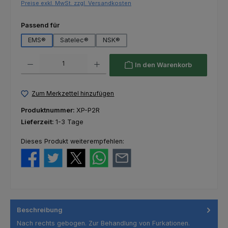
Preise exkl. MwSt. zzgl. Versandkosten
auswählen
Passend für
EMS®
Satelec®
NSK®
Produkt Anzahl: Gib den gewünschten Wert ein oder benutze die Schaltfl
In den Warenkorb
Zum Merkzettel hinzufügen
Produktnummer:
XP-P2R
Lieferzeit:
1-3 Tage
Dieses Produkt weiterempfehlen:
Beschreibung
Nach rechts gebogen. Zur Behandlung von Furkationen.