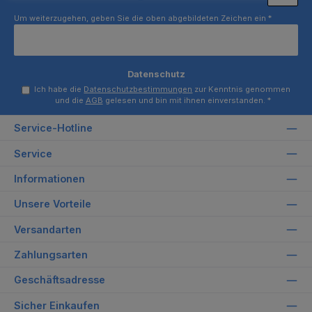
Um weiterzugehen, geben Sie die oben abgebildeten Zeichen ein
*
Datenschutz
Ich habe die
Datenschutzbestimmungen
zur Kenntnis genommen
und die
AGB
gelesen und bin mit ihnen einverstanden.
*
Service-Hotline
Service
Informationen
Unsere Vorteile
Versandarten
Zahlungsarten
Geschäftsadresse
Sicher Einkaufen