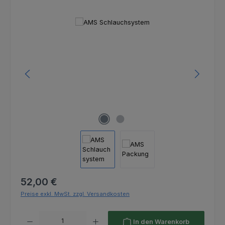
Bildergalerie überspringen
Regulärer Preis:
52,00 €
Preise exkl. MwSt. zzgl. Versandkosten
Produkt Anzahl: Gib den gewünschten Wert ein oder benutze die Schaltfl
In den Warenkorb