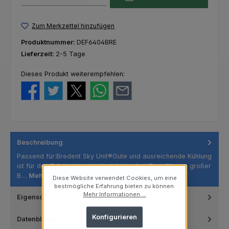
Zum Merkzettel hinzufügen
Produktnummer:
DEF6404BRE
Lieferzeit:
2-5 Tage
Dieses Produkt weiterempfehlen:
Beschreibung
Passend für:Bredent Sky Unit®Gute und ausreichende Kühlung
ist für den Erfolg eines implantologischen Eingriffs von großer
B…
Mehr
Diese Website verwendet Cookies, um eine
bestmögliche Erfahrung bieten zu können.
Mehr Informationen ...
Eigenschaften
Konfigurieren
Datenblätter