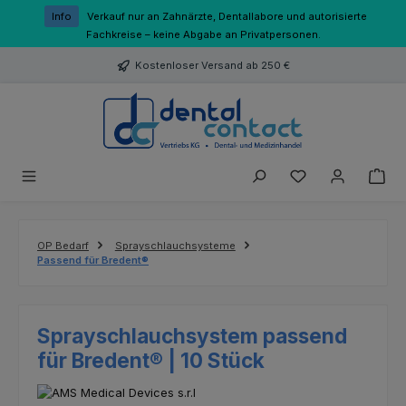
Zum Hauptinhalt springen
Info
Verkauf nur an Zahnärzte, Dentallabore und autorisierte
Fachkreise – keine Abgabe an Privatpersonen.
Kostenloser Versand ab 250 €
Du hast 0 Produk
OP Bedarf
Sprayschlauchsysteme
Passend für Bredent®
Sprayschlauchsystem passend
für Bredent® | 10 Stück