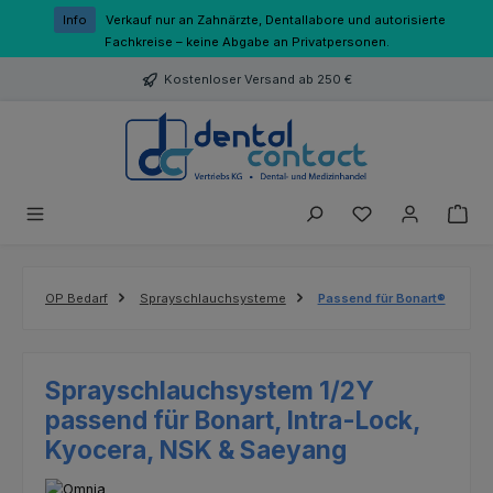
Zum Hauptinhalt springen
Info
Verkauf nur an Zahnärzte, Dentallabore und autorisierte
Fachkreise – keine Abgabe an Privatpersonen.
Kostenloser Versand ab 250 €
Du hast 0 Produk
OP Bedarf
Sprayschlauchsysteme
Passend für Bonart®
Sprayschlauchsystem 1/2Y
passend für Bonart, Intra-Lock,
Kyocera, NSK & Saeyang