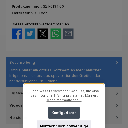
Produktnummer:
32.F0134.00
Lieferzeit:
2-5 Tage
Dieses Produkt weiterempfehlen:
Beschreibung
Omnia bietet ein großes Sortiment an mechanischen
Irrigationslinien an, das speziell für den Großteil der
handelsüblichen Ph…
Mehr
Diese Website verwendet Cookies, um eine
Eigenschaften
bestmögliche Erfahrung bieten zu können.
Mehr Informationen ...
Videos
Konfigurieren
Hersteller
Nur technisch notwendige