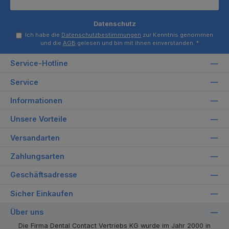
Datenschutz
Ich habe die
Datenschutzbestimmungen
zur Kenntnis genommen
und die
AGB
gelesen und bin mit ihnen einverstanden.
*
Service-Hotline
Service
Informationen
Unsere Vorteile
Versandarten
Zahlungsarten
Geschäftsadresse
Sicher Einkaufen
Über uns
Die Firma Dental Contact Vertriebs KG wurde im Jahr 2000 in