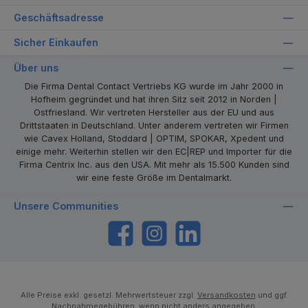
Geschäftsadresse
Sicher Einkaufen
Über uns
Die Firma Dental Contact Vertriebs KG wurde im Jahr 2000 in
Hofheim gegründet und hat ihren Sitz seit 2012 in Norden |
Ostfriesland. Wir vertreten Hersteller aus der EU und aus
Drittstaaten in Deutschland. Unter anderem vertreten wir Firmen
wie Cavex Holland, Stoddard | OPTIM, SPOKAR, Xpedent und
einige mehr. Weiterhin stellen wir den EC|REP und Importer für die
Firma Centrix Inc. aus den USA. Mit mehr als 15.500 Kunden sind
wir eine feste Größe im Dentalmarkt.
Unsere Communities
https://www.facebook.com/dentalcontact
Instagram
LinkedIn
Alle Preise exkl. gesetzl. Mehrwertsteuer zzgl.
Versandkosten
und ggf.
Nachnahmegebühren, wenn nicht anders angegeben.