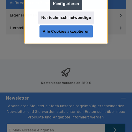
Aufbrechen des Zements.
Konfigurieren
Eigenschaften
Nur technisch notwendige
Hersteller
Alle Cookies akzeptieren
Kostenloser Versand ab 250 €
Newsletter
Abonnieren Sie jetzt einfach unseren regelmäßig erscheinenden
Newsletter und Sie werden stets unter den Ersten sein, über neue
Produkte und Angebote informiert werden.
E-
Mail-