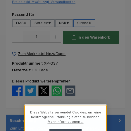
Preise exkl. MwSt. zzgl. Versandkosten
auswählen
Passend für
EMS®
Satelec®
NSK®
Sirona®
Produkt Anzahl: Gib den gewünschten Wert ein oder benutze die Schaltfl
In den Warenkorb
Zum Merkzettel hinzufügen
Produktnummer:
XP-GS7
Lieferzeit:
1-3 Tage
Dieses Produkt weiterempfehlen:
Diese Website verwendet Cookies, um eine
bestmögliche Erfahrung bieten zu können.
Beschreibung
Mehr Informationen ...
Zum Entfernen von Brücken, Kronen und Stiften durch