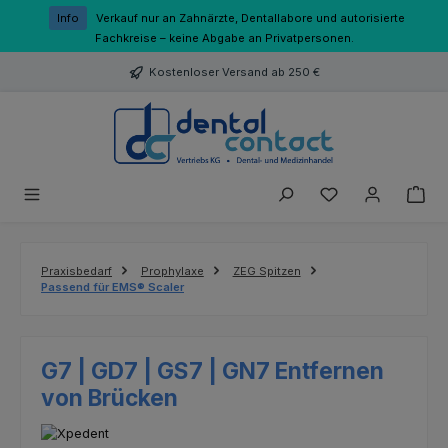
Zum Hauptinhalt springen
Info
Verkauf nur an Zahnärzte, Dentallabore und autorisierte
Fachkreise – keine Abgabe an Privatpersonen.
Kostenloser Versand ab 250 €
Du hast 0 Produk
Praxisbedarf
Prophylaxe
ZEG Spitzen
Passend für EMS® Scaler
G7 | GD7 | GS7 | GN7 Entfernen
von Brücken