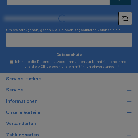
Adresse
*
Loading...
Um weiterzugehen, geben Sie die oben abgebildeten Zeichen ein
*
Datenschutz
Ich habe die
Datenschutzbestimmungen
zur Kenntnis genommen
und die
AGB
gelesen und bin mit ihnen einverstanden.
*
Service-Hotline
Service
Informationen
Unsere Vorteile
Versandarten
Zahlungsarten