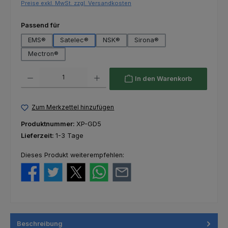
Preise exkl. MwSt. zzgl. Versandkosten
auswählen
Passend für
EMS®
Satelec®
NSK®
Sirona®
Mectron®
Produkt Anzahl: Gib den gewünschten Wert ein oder benutze die Schaltfl
In den Warenkorb
Zum Merkzettel hinzufügen
Produktnummer:
XP-GD5
Lieferzeit:
1-3 Tage
Dieses Produkt weiterempfehlen:
Beschreibung