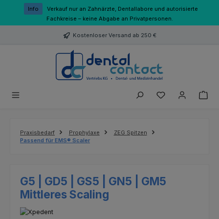
Zum Hauptinhalt springen
Info
Verkauf nur an Zahnärzte, Dentallabore und autorisierte
Fachkreise – keine Abgabe an Privatpersonen.
Kostenloser Versand ab 250 €
Du hast 0 Produk
Praxisbedarf
Prophylaxe
ZEG Spitzen
Passend für EMS® Scaler
G5 | GD5 | GS5 | GN5 | GM5
Mittleres Scaling