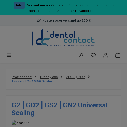
Zum Hauptinhalt springen
Info
Verkauf nur an Zahnärzte, Dentallabore und autorisierte
Fachkreise – keine Abgabe an Privatpersonen.
Kostenloser Versand ab 250 €
Du hast 0 Produk
Praxisbedarf
Prophylaxe
ZEG Spitzen
Passend für EMS® Scaler
G2 | GD2 | GS2 | GN2 Universal
Scaling