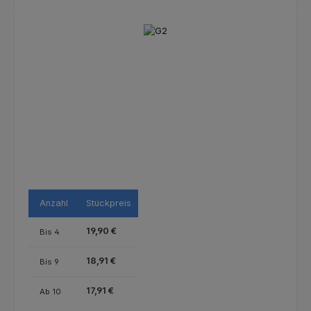
Bildergalerie überspringen
Anzahl
Stückpreis
19,90 €
Bis
4
18,91 €
Bis
9
17,91 €
Ab
10