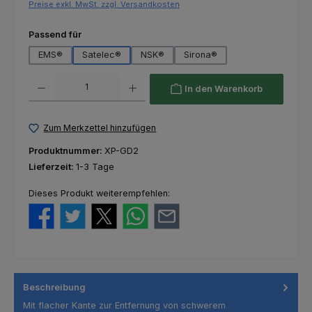
Preise exkl. MwSt. zzgl. Versandkosten
auswählen
Passend für
EMS®
Satelec®
NSK®
Sirona®
Produkt Anzahl: Gib den gewünschten Wert ein oder benutze die Schaltfl
In den Warenkorb
Zum Merkzettel hinzufügen
Produktnummer:
XP-GD2
Lieferzeit:
1-3 Tage
Dieses Produkt weiterempfehlen:
Beschreibung
Mit flacher Kante zur Entfernung von schwerem