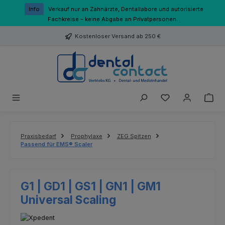
Zum Hauptinhalt springen
Info
Verkauf nur an Zahnärzte, Dentallabore und autorisierte
Fachkreise – keine Abgabe an Privatpersonen.
Kostenloser Versand ab 250 €
Du hast 0 Produk
Praxisbedarf
Prophylaxe
ZEG Spitzen
Passend für EMS® Scaler
G1 | GD1 | GS1 | GN1 | GM1
Universal Scaling