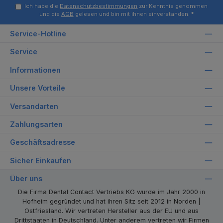
Ich habe die
Datenschutzbestimmungen
zur Kenntnis genommen
und die
AGB
gelesen und bin mit ihnen einverstanden.
*
Service-Hotline
Service
Informationen
Unsere Vorteile
Versandarten
Zahlungsarten
Geschäftsadresse
Sicher Einkaufen
Über uns
Die Firma Dental Contact Vertriebs KG wurde im Jahr 2000 in
Hofheim gegründet und hat ihren Sitz seit 2012 in Norden |
Ostfriesland. Wir vertreten Hersteller aus der EU und aus
Drittstaaten in Deutschland. Unter anderem vertreten wir Firmen