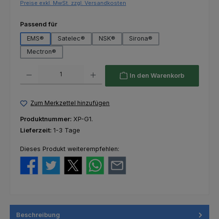
Preise exkl. MwSt. zzgl. Versandkosten
auswählen
Passend für
EMS®
Satelec®
NSK®
Sirona®
Mectron®
Produkt Anzahl: Gib den gewünschten Wert ein oder benutze die Schaltfl
In den Warenkorb
Zum Merkzettel hinzufügen
Produktnummer:
XP-G1.
Lieferzeit:
1-3 Tage
Dieses Produkt weiterempfehlen:
Beschreibung