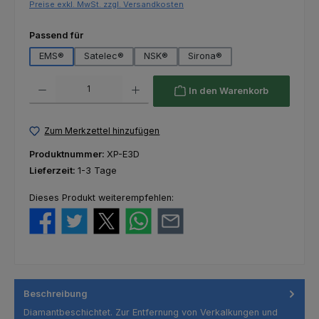
Preise exkl. MwSt. zzgl. Versandkosten
auswählen
Passend für
EMS®
Satelec®
NSK®
Sirona®
Produkt Anzahl: Gib den gewünschten Wert ein oder benutze die Schaltfl
In den Warenkorb
Zum Merkzettel hinzufügen
Produktnummer:
XP-E3D
Lieferzeit:
1-3 Tage
Dieses Produkt weiterempfehlen:
Beschreibung
Diamantbeschichtet. Zur Entfernung von Verkalkungen und