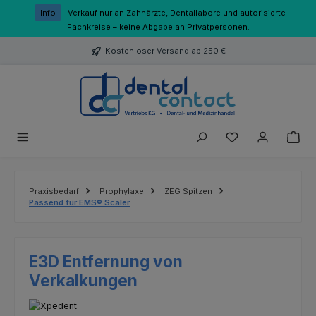
Zum Hauptinhalt springen
Info
Verkauf nur an Zahnärzte, Dentallabore und autorisierte
Fachkreise – keine Abgabe an Privatpersonen.
Kostenloser Versand ab 250 €
Du hast 0 Produk
Praxisbedarf
Prophylaxe
ZEG Spitzen
Passend für EMS® Scaler
E3D Entfernung von
Verkalkungen