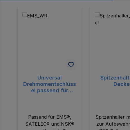
Produktgalerie überspringen
Universal
Spitzenhalt
Drehmomentschlüss
Decke
el passend für
EMS®, SATELEC®
und NSK® aus
Kunststoff
Passend für EMS®,
Spitzenhalter m
SATELEC® und NSK®
zur Aufbewah