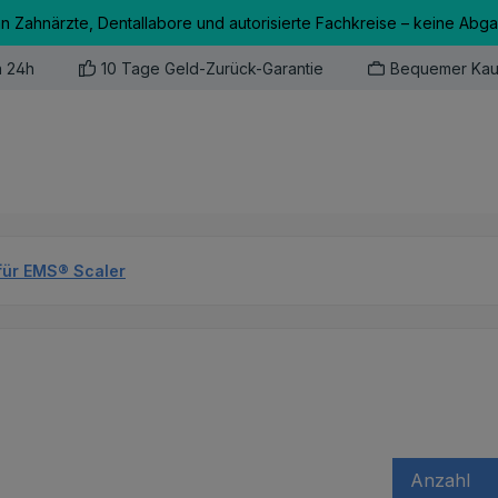
an Zahnärzte, Dentallabore und autorisierte Fachkreise – keine Abg
n 24h
10 Tage Geld-Zurück-Garantie
Bequemer Kau
für EMS® Scaler
Anzahl