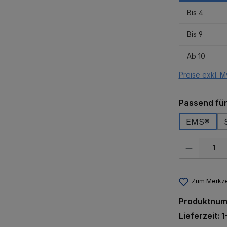
Bis
4
Bis
9
Ab
10
Preise exkl. M
Passend fü
EMS®
Produkt Anzah
Zum Merkze
Produktnu
Lieferzeit:
1