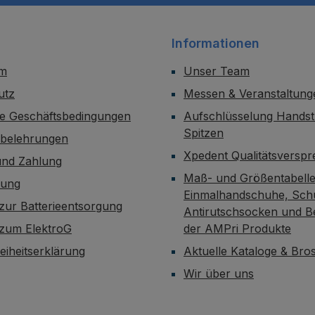
Informationen
um
Unser Team
utz
Messen & Veranstaltung
ne Geschäftsbedingungen
Aufschlüsselung Handst
Spitzen
sbelehrungen
Xpedent Qualitätsversp
und Zahlung
Maß- und Größentabelle
dung
Einmalhandschuhe, Sch
zur Batterieentsorgung
Antirutschsocken und B
 zum ElektroG
der AMPri Produkte
reiheitserklärung
Aktuelle Kataloge & Br
Wir über uns