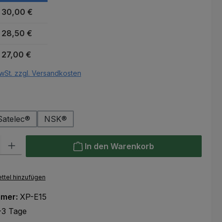
30,00 €
28,50 €
27,00 €
wSt. zzgl. Versandkosten
auswählen
r
Satelec®
NSK®
l: Gib den gewünschten Wert ein oder benutze die Schaltflächen um
In den Warenkorb
ttel hinzufügen
mmer:
XP-E15
-3 Tage