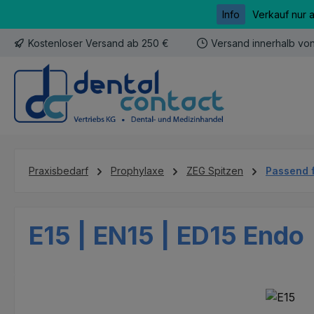
Info
Verkauf nur 
m Hauptinhalt springen
Zur Suche springen
Zur Hauptnavigation springen
Kostenloser Versand ab 250 €
Versand innerhalb vo
Praxisbedarf
Prophylaxe
ZEG Spitzen
Passend 
E15 | EN15 | ED15 Endo
Bildergalerie überspringen