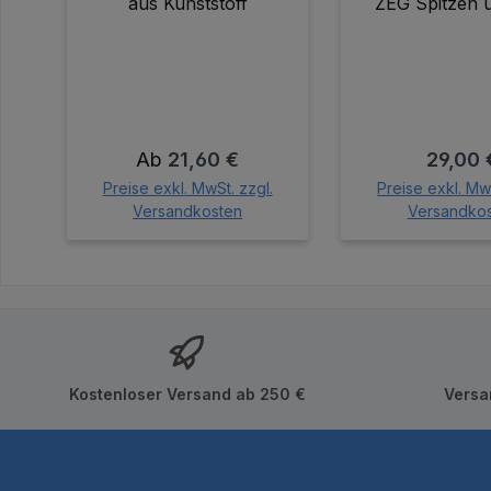
aus Kunststoff
ZEG Spitzen 
Zusammenstel
Spitzense
Regulärer Preis:
Regulär
Ab
21,60 €
29,00 
Preise exkl. MwSt. zzgl.
Preise exkl. MwS
Versandkosten
Versandko
In den Wa
Kostenloser Versand ab 250 €
Versa