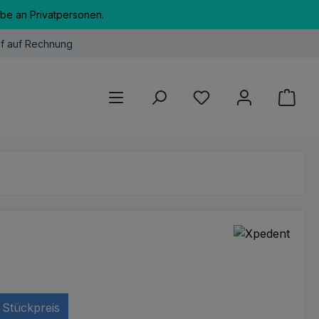
abe an Privatpersonen.
f auf Rechnung
Du hast 0 Produkte au
Stückpreis